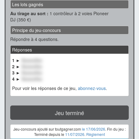
Les lots gagnés
Au tirage au sort :
1 contrôleur à 2 voies Pioneer
DJ (350 €)
Principe du jeu-concours
Répondre à 4 questions.
Réponses
1 ►
XxxxxxXxx
2 ►
XxxxxxXxx
3 ►
XxxxxxXxx
4 ►
XxxxxxXxx
Pour voir les réponses de ce jeu,
abonnez-vous
.
Jeu terminé
Jeu-concours ajouté sur toutgagner.com
le 17/06/2026
. Fin du jeu :
Terminé depuis le
11/07/2026
.
Règlement