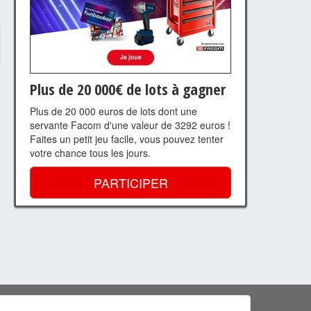
Plus de 20 000€ de lots à gagner
Plus de 20 000 euros de lots dont une
servante Facom d'une valeur de 3292 euros !
Faites un petit jeu facile, vous pouvez tenter
votre chance tous les jours.
PARTICIPER