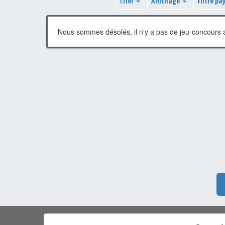
Trier
Affichage
Filtre pa
Nous sommes désolés, il n'y a pas de jeu-concours a