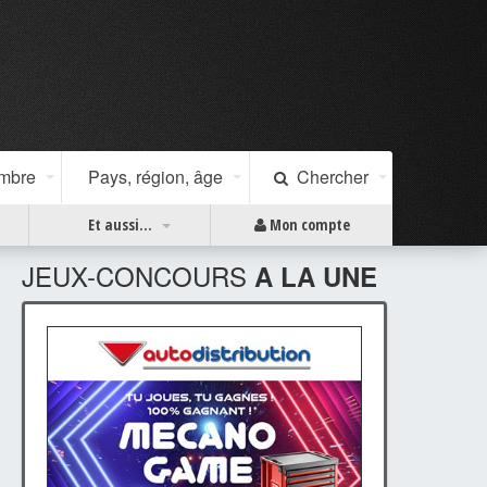
ombre
Pays, région, âge
Chercher
Et aussi...
Mon compte
JEUX-CONCOURS
A LA UNE