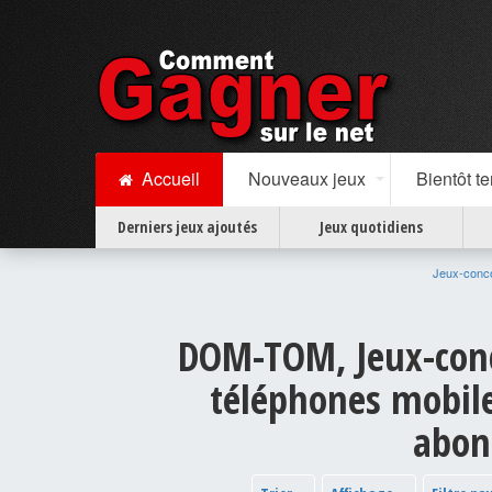
Accueil
Nouveaux jeux
Bientôt t
Derniers jeux ajoutés
Jeux quotidiens
Jeux-conc
DOM-TOM, Jeux-conc
téléphones mobil
abon