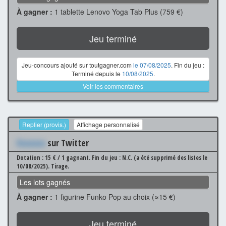
À gagner :
1 tablette Lenovo Yoga Tab Plus (759 €)
Jeu terminé
Jeu-concours ajouté sur toutgagner.com
le 07/08/2025
. Fin du jeu :
Terminé depuis le
10/08/2025
.
Voir les commentaires
Replier (provis.)
Affichage personnalisé
Xxxxxxx
sur Twitter
Dotation : 15 € / 1 gagnant.
Fin du jeu : N.C. (a été supprimé des listes le
10/08/2025).
Tirage.
Les lots gagnés
À gagner :
1 figurine Funko Pop au choix (≈15 €)
Jeu terminé