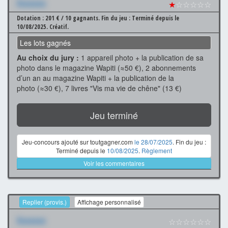
Xxxxxxx
★
☆☆☆☆☆
Dotation : 201 € / 10 gagnants.
Fin du jeu : Terminé depuis le
10/08/2025.
Créatif.
Les lots gagnés
Au choix du jury :
1 appareil photo + la publication de sa
photo dans le magazine Wapiti (≈50 €), 2 abonnements
d’un an au magazine Wapiti + la publication de la
photo (≈30 €), 7 livres "Vis ma vie de chêne" (13 €)
Jeu terminé
Jeu-concours ajouté sur toutgagner.com
le 28/07/2025
. Fin du jeu :
Terminé depuis le
10/08/2025
.
Règlement
Voir les commentaires
Replier (provis.)
Affichage personnalisé
Xxxxxxx
☆☆☆☆☆☆