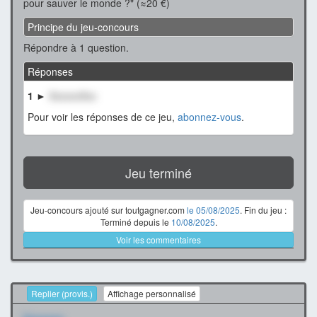
pour sauver le monde ?" (≈20 €)
Principe du jeu-concours
Répondre à 1 question.
Réponses
1 ►
XxxxxxXxx
Pour voir les réponses de ce jeu,
abonnez-vous
.
Jeu terminé
Jeu-concours ajouté sur toutgagner.com
le 05/08/2025
. Fin du jeu :
Terminé depuis le
10/08/2025
.
Voir les commentaires
Replier (provis.)
Affichage personnalisé