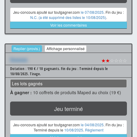
Jeu-concours ajouté sur toutgagner.com
le 07/08/2025
. Fin du jeu :
N.C. (a été supprimé des listes le 10/08/2025)
.
Voir les commentaires
Replier (provis.)
Affichage personnalisé
Xxxxxxx
★★
☆☆☆☆
Dotation : 190 € / 10 gagnants.
Fin du jeu : Terminé depuis le
10/08/2025.
Tirage.
Les lots gagnés
À gagner :
10 coffrets de produits Maped au choix (19 €)
Jeu terminé
Jeu-concours ajouté sur toutgagner.com
le 04/08/2025
. Fin du jeu :
Terminé depuis le
10/08/2025
.
Règlement