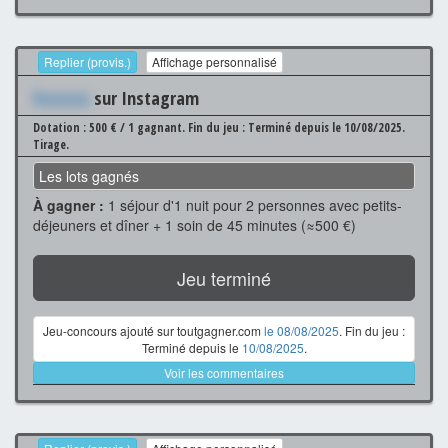
Replier (provis.)
Affichage personnalisé
Xxxxxxx
sur Instagram
Dotation : 500 € / 1 gagnant.
Fin du jeu : Terminé depuis le 10/08/2025.
Tirage.
Les lots gagnés
À gagner :
1 séjour d'1 nuit pour 2 personnes avec petits-
déjeuners et dîner + 1 soin de 45 minutes (≈500 €)
Jeu terminé
Jeu-concours ajouté sur toutgagner.com
le 08/08/2025
. Fin du jeu :
Terminé depuis le
10/08/2025
.
Voir les commentaires