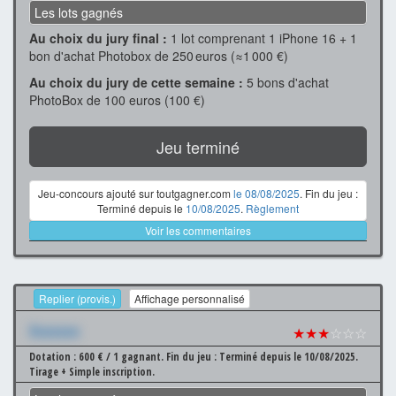
Les lots gagnés
Au choix du jury final :
1 lot comprenant 1 iPhone 16 + 1
bon d'achat Photobox de 250 euros (≈1 000 €)
Au choix du jury de cette semaine :
5 bons d'achat
PhotoBox de 100 euros (100 €)
Jeu terminé
Jeu-concours ajouté sur toutgagner.com
le 08/08/2025
. Fin du jeu :
Terminé depuis le
10/08/2025
.
Règlement
Voir les commentaires
Replier (provis.)
Affichage personnalisé
Xxxxxxx
★★★
☆☆☆
Dotation : 600 € / 1 gagnant.
Fin du jeu : Terminé depuis le 10/08/2025.
Tirage + Simple inscription.