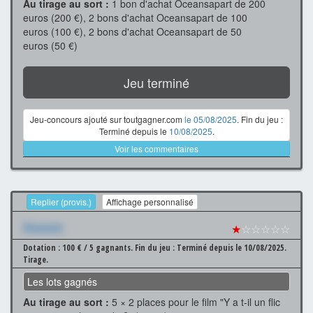
Au tirage au sort :
1 bon d'achat Oceansapart de 200
euros (200 €), 2 bons d'achat Oceansapart de 100
euros (100 €), 2 bons d'achat Oceansapart de 50
euros (50 €)
Jeu terminé
Jeu-concours ajouté sur toutgagner.com
le 05/08/2025
. Fin du jeu :
Terminé depuis le
10/08/2025
.
Voir les commentaires
Replier (provis.)
Affichage personnalisé
Xxxxxxx
★
☆☆☆☆☆
Dotation : 100 € / 5 gagnants.
Fin du jeu : Terminé depuis le 10/08/2025.
Tirage.
Les lots gagnés
Au tirage au sort :
5 × 2 places pour le film "Y a t-il un flic