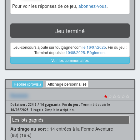
Pour voir les réponses de ce jeu,
abonnez-vous
.
Jeu terminé
Jeu-concours ajouté sur toutgagner.com
le 16/07/2025
. Fin du jeu :
Terminé depuis le
10/08/2025
.
Règlement
Voir les commentaires
Replier (provis.)
Affichage personnalisé
Xxxxxxx
★
☆☆☆☆☆
Dotation : 224 € / 14 gagnants.
Fin du jeu : Terminé depuis le
10/08/2025.
Tirage + Simple inscription.
Les lots gagnés
Au tirage au sort :
14 entrées à la Ferme Aventure
(88) (16 €)