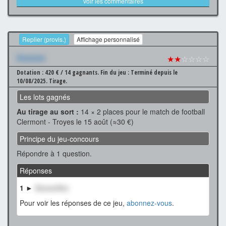
Voir les commentaires
Replier (provis.)
Affichage personnalisé
Xxxxxxx
★★
☆☆☆☆
Dotation : 420 € / 14 gagnants.
Fin du jeu : Terminé depuis le
10/08/2025.
Tirage.
Les lots gagnés
Au tirage au sort :
14 × 2 places pour le match de football
Clermont - Troyes le 15 août (≈30 €)
Principe du jeu-concours
Répondre à 1 question.
Réponses
1 ►
XxxxxxXxx
Pour voir les réponses de ce jeu,
abonnez-vous
.