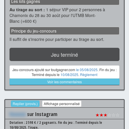
Les lots gagnés
Au tirage au sort :
1 séjour VIP pour 2 personnes à
Chamonix du 28 au 30 août pour l'UTMB Mont-
Blanc (≈600 €)
Principe du jeu-concours
Il suffit de s'inscrire pour participer au tirage au sort.
Jeu terminé
Jeu-concours ajouté sur toutgagner.com
le 05/08/2025
. Fin du jeu :
Terminé depuis le
10/08/2025
.
Règlement
Voir les commentaires
Replier (provis.)
Affichage personnalisé
Xxxxxxx
sur Instagram
★★★
☆☆☆
Dotation : 2 598 € / 2 gagnants.
Fin du jeu : Terminé depuis le
10/08/2025.
Tirage.