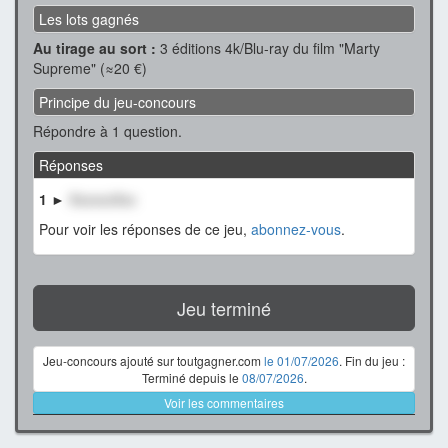
Les lots gagnés
Au tirage au sort :
3 éditions 4k/Blu-ray du film "Marty
Supreme" (≈20 €)
Principe du jeu-concours
Répondre à 1 question.
Réponses
1 ►
XxxxxxXxx
Pour voir les réponses de ce jeu,
abonnez-vous
.
Jeu terminé
Jeu-concours ajouté sur toutgagner.com
le 01/07/2026
. Fin du jeu :
Terminé depuis le
08/07/2026
.
Voir les commentaires