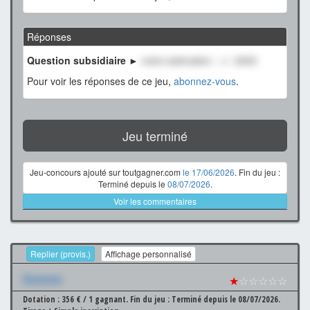
Réponses
Question subsidiaire ►
notre estimation : +/- 2000
Pour voir les réponses de ce jeu,
abonnez-vous
.
Jeu terminé
Jeu-concours ajouté sur toutgagner.com
le 17/06/2026
. Fin du jeu :
Terminé depuis le
08/07/2026
.
Voir les commentaires
Replier (provis.)
Affichage personnalisé
Xxxxxxx
★
☆☆☆☆☆
Dotation : 356 € / 1 gagnant.
Fin du jeu : Terminé depuis le 08/07/2026.