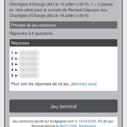
Chorégies d'Orange (84) le 13 juillet (≈30 €), 1 × 2 places
en 1ère série pour le concert de Renaud Capuçon aux
Chorégies d'Orange (84) le 18 juillet (≈30 €)
Principe du jeu-concours
Répondre à 5 questions.
Réponses
1 ►
XxxxxxXxx
2 ►
XxxxxxXxx
3 ►
XxxxxxXxx
4 ►
XxxxxxXxx
5 ►
XxxxxxXxx
Pour voir les réponses de ce jeu,
abonnez-vous
.
Jeu terminé
Jeu-concours ajouté sur toutgagner.com
le 19/06/2026
. Fin du jeu :
Terminé depuis le
08/07/2026
.
Règlement