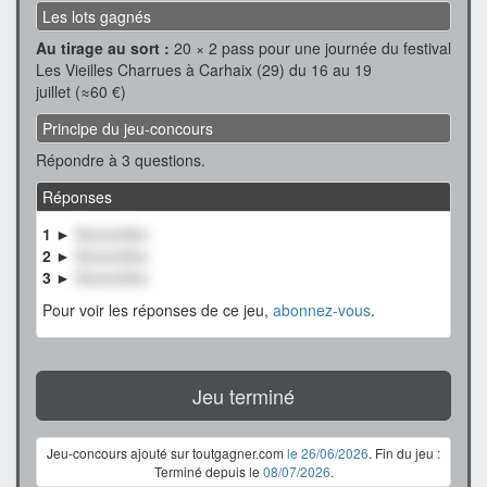
Les lots gagnés
Au tirage au sort :
20 × 2 pass pour une journée du festival
Les Vieilles Charrues à Carhaix (29) du 16 au 19
juillet (≈60 €)
Principe du jeu-concours
Répondre à 3 questions.
Réponses
1 ►
XxxxxxXxx
2 ►
XxxxxxXxx
3 ►
XxxxxxXxx
Pour voir les réponses de ce jeu,
abonnez-vous
.
Jeu terminé
Jeu-concours ajouté sur toutgagner.com
le 26/06/2026
. Fin du jeu :
Terminé depuis le
08/07/2026
.