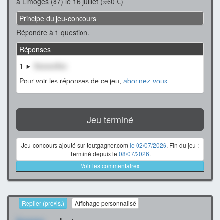
à Limoges (87) le 16 juillet (≈60 €)
Principe du jeu-concours
Répondre à 1 question.
Réponses
1 ►
XxxxxxXxx
Pour voir les réponses de ce jeu,
abonnez-vous
.
Jeu terminé
Jeu-concours ajouté sur toutgagner.com
le 02/07/2026
. Fin du jeu :
Terminé depuis le
08/07/2026
.
Voir les commentaires
Replier (provis.)
Affichage personnalisé