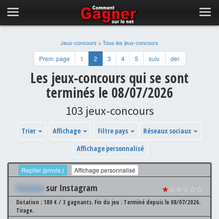
Jeux-concours
>
Tous les jeux-concours
Prem. page
1
2
3
4
5
suiv.
der.
Les jeux-concours qui se sont
terminés le 08/07/2026
103 jeux-concours
Trier
Affichage
Filtre pays
Réseaux sociaux
Affichage personnalisé
Replier (provis.)
Affichage personnalisé
Xxxxxxx
sur Instagram
★
☆☆☆☆☆
Dotation : 180 € / 3 gagnants.
Fin du jeu : Terminé depuis le 08/07/2026.
Tirage.