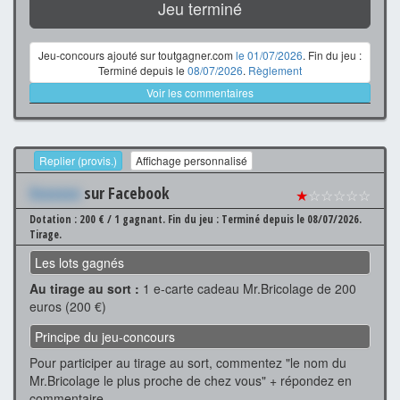
Jeu terminé
Jeu-concours ajouté sur toutgagner.com
le 01/07/2026
. Fin du jeu :
Terminé depuis le
08/07/2026
.
Règlement
Voir les commentaires
Replier (provis.)
Affichage personnalisé
Xxxxxxx
sur Facebook
★
☆☆☆☆☆
Dotation : 200 € / 1 gagnant.
Fin du jeu : Terminé depuis le 08/07/2026.
Tirage.
Les lots gagnés
Au tirage au sort :
1 e-carte cadeau Mr.Bricolage de 200
euros (200 €)
Principe du jeu-concours
Pour participer au tirage au sort, commentez "le nom du
Mr.Bricolage le plus proche de chez vous" + répondez en
commentaire.