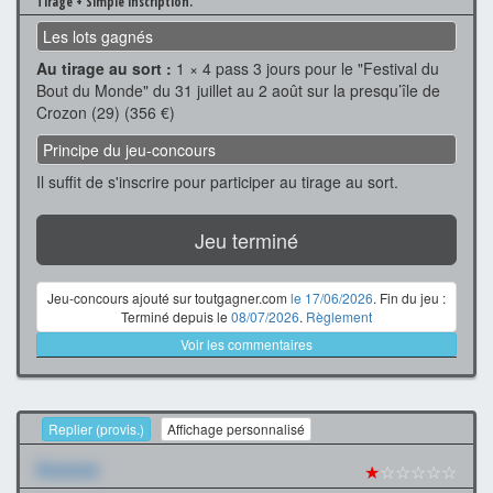
Tirage + Simple inscription.
Les lots gagnés
Au tirage au sort :
1 × 4 pass 3 jours pour le "Festival du
Bout du Monde" du 31 juillet au 2 août sur la presqu’île de
Crozon (29) (356 €)
Principe du jeu-concours
Il suffit de s'inscrire pour participer au tirage au sort.
Jeu terminé
Jeu-concours ajouté sur toutgagner.com
le 17/06/2026
. Fin du jeu :
Terminé depuis le
08/07/2026
.
Règlement
Voir les commentaires
Replier (provis.)
Affichage personnalisé
Xxxxxxx
★
☆☆☆☆☆