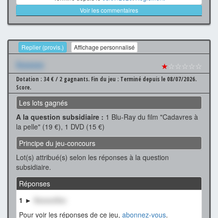
Voir les commentaires
Replier (provis.)
Affichage personnalisé
Xxxxxxx
★
☆☆☆☆☆
Dotation : 34 € / 2 gagnants.
Fin du jeu : Terminé depuis le 08/07/2026.
Score.
Les lots gagnés
A la question subsidiaire :
1 Blu-Ray du film "Cadavres à
la pelle" (19 €), 1 DVD (15 €)
Principe du jeu-concours
Lot(s) attribué(s) selon les réponses à la question
subsidiaire.
Réponses
1 ►
XxxxxxXxx
Pour voir les réponses de ce jeu,
abonnez-vous
.