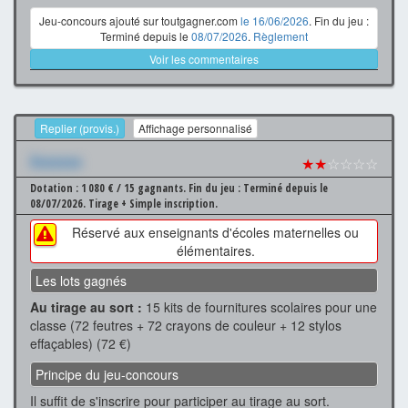
Jeu-concours ajouté sur toutgagner.com
le 16/06/2026
. Fin du jeu :
Terminé depuis le
08/07/2026
.
Règlement
Voir les commentaires
Replier (provis.)
Affichage personnalisé
Xxxxxxx
★★
☆☆☆☆
Dotation : 1 080 € / 15 gagnants.
Fin du jeu : Terminé depuis le
08/07/2026.
Tirage + Simple inscription.
Réservé aux enseignants d'écoles maternelles ou
élémentaires.
Les lots gagnés
Au tirage au sort :
15 kits de fournitures scolaires pour une
classe (72 feutres + 72 crayons de couleur + 12 stylos
effaçables) (72 €)
Principe du jeu-concours
Il suffit de s'inscrire pour participer au tirage au sort.