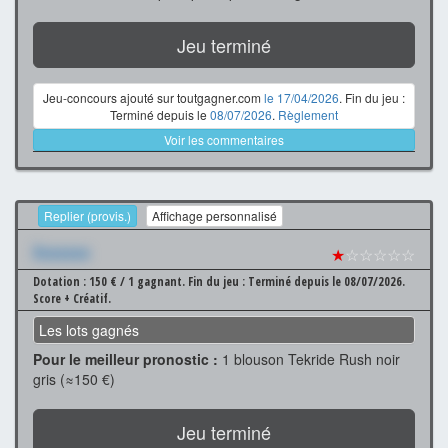
Jeu terminé
Jeu-concours ajouté sur toutgagner.com
le 17/04/2026
. Fin du jeu :
Terminé depuis le
08/07/2026
.
Règlement
Voir les commentaires
Replier (provis.)
Affichage personnalisé
Xxxxxxx
★
☆☆☆☆☆
Dotation : 150 € / 1 gagnant.
Fin du jeu : Terminé depuis le 08/07/2026.
Score + Créatif.
Les lots gagnés
Pour le meilleur pronostic :
1 blouson Tekride Rush noir
gris (≈150 €)
Jeu terminé