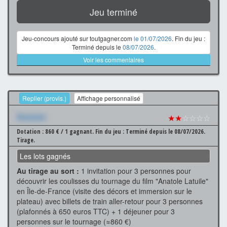
Jeu terminé
Jeu-concours ajouté sur toutgagner.com
le 01/07/2026
. Fin du jeu :
Terminé depuis le
08/07/2026
.
Voir les commentaires
Replier (provis.)
Affichage personnalisé
Xxxxxxx
★★
☆☆☆☆
Dotation : 860 € / 1 gagnant.
Fin du jeu : Terminé depuis le 08/07/2026.
Tirage.
Les lots gagnés
Au tirage au sort :
1 invitation pour 3 personnes pour
découvrir les coulisses du tournage du film "Anatole Latuile"
en Île-de-France (visite des décors et immersion sur le
plateau) avec billets de train aller-retour pour 3 personnes
(plafonnés à 650 euros TTC) + 1 déjeuner pour 3
personnes sur le tournage (≈860 €)