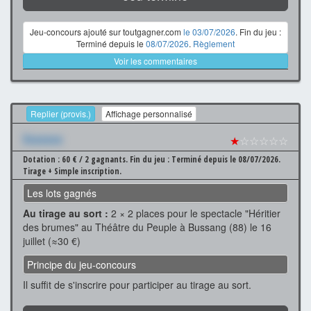
Jeu-concours ajouté sur toutgagner.com
le 03/07/2026
. Fin du jeu :
Terminé depuis le
08/07/2026
.
Règlement
Voir les commentaires
Replier (provis.)
Affichage personnalisé
Xxxxxxx
★
☆☆☆☆☆
Dotation : 60 € / 2 gagnants.
Fin du jeu : Terminé depuis le 08/07/2026.
Tirage + Simple inscription.
Les lots gagnés
Au tirage au sort :
2 × 2 places pour le spectacle "Héritier
des brumes" au Théâtre du Peuple à Bussang (88) le 16
juillet (≈30 €)
Principe du jeu-concours
Il suffit de s'inscrire pour participer au tirage au sort.