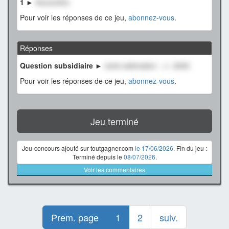
1 ►
XxxxxxXxx
Pour voir les réponses de ce jeu,
abonnez-vous
.
Réponses
Question subsidiaire ►
notre estimation : +/- 2000
Pour voir les réponses de ce jeu,
abonnez-vous
.
Jeu terminé
Jeu-concours ajouté sur toutgagner.com
le 17/06/2026
. Fin du jeu :
Terminé depuis le
08/07/2026
.
Voir les commentaires
Prem. page
1
2
suiv.