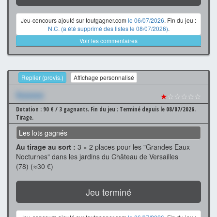
Jeu-concours ajouté sur toutgagner.com
le 06/07/2026
. Fin du jeu :
N.C. (a été supprimé des listes le 08/07/2026)
.
Voir les commentaires
Replier (provis.)
Affichage personnalisé
Xxxxxxx
★
☆☆☆☆☆
Dotation : 90 € / 3 gagnants.
Fin du jeu : Terminé depuis le 08/07/2026.
Tirage.
Les lots gagnés
Au tirage au sort :
3 × 2 places pour les "Grandes Eaux
Nocturnes" dans les jardins du Château de Versailles
(78) (≈30 €)
Jeu terminé