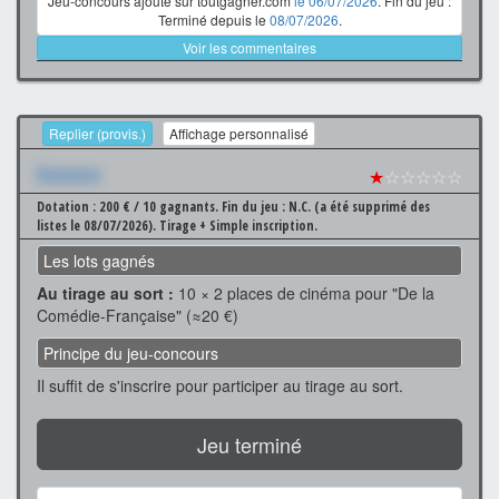
Jeu-concours ajouté sur toutgagner.com
le 06/07/2026
. Fin du jeu :
Terminé depuis le
08/07/2026
.
Voir les commentaires
Replier (provis.)
Affichage personnalisé
Xxxxxxx
★
☆☆☆☆☆
Dotation : 200 € / 10 gagnants.
Fin du jeu : N.C. (a été supprimé des
listes le 08/07/2026).
Tirage + Simple inscription.
Les lots gagnés
Au tirage au sort :
10 × 2 places de cinéma pour "De la
Comédie-Française" (≈20 €)
Principe du jeu-concours
Il suffit de s'inscrire pour participer au tirage au sort.
Jeu terminé