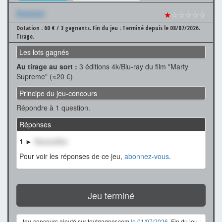
Xxxxxxx
★
☆☆☆☆☆
Dotation : 60 € / 3 gagnants.
Fin du jeu : Terminé depuis le 08/07/2026.
Tirage.
Les lots gagnés
Au tirage au sort :
3 éditions 4k/Blu-ray du film "Marty
Supreme" (≈20 €)
Principe du jeu-concours
Répondre à 1 question.
Réponses
1 ►
XxxxxxXxx
Pour voir les réponses de ce jeu,
abonnez-vous
.
Jeu terminé
Jeu-concours ajouté sur toutgagner.com
le 01/07/2026
. Fin du jeu :