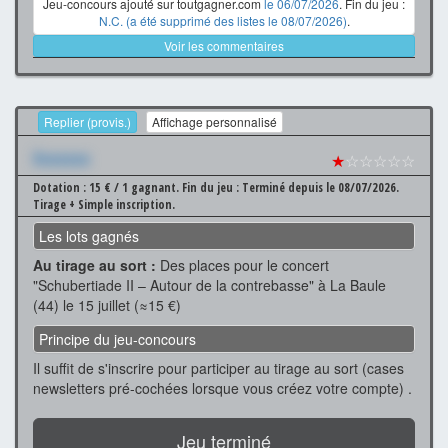
Jeu-concours ajouté sur toutgagner.com
le 06/07/2026
. Fin du jeu :
N.C. (a été supprimé des listes le 08/07/2026)
.
Voir les commentaires
Replier (provis.)
Affichage personnalisé
Xxxxxxx
★
☆☆☆☆☆
Dotation : 15 € / 1 gagnant.
Fin du jeu : Terminé depuis le 08/07/2026.
Tirage + Simple inscription.
Les lots gagnés
Au tirage au sort :
Des places pour le concert
"Schubertiade II – Autour de la contrebasse" à La Baule
(44) le 15 juillet (≈15 €)
Principe du jeu-concours
Il suffit de s'inscrire pour participer au tirage au sort (cases
newsletters pré-cochées lorsque vous créez votre compte) .
Jeu terminé