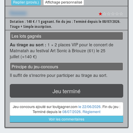
Replier (provis.)
Affichage personnalisé
Xxxxxxx
★
☆☆☆☆☆
Dotation : 140 € / 1 gagnant.
Fin du jeu : Terminé depuis le 08/07/2026.
Tirage + Simple inscription.
Les lots gagnés
Au tirage au sort :
1 × 2 places VIP pour le concert de
Matmatah au festival Art Sonic à Briouze (61) le 25
juillet (≈140 €)
Principe du jeu-concours
Il suffit de s'inscrire pour participer au tirage au sort.
Jeu terminé
Jeu-concours ajouté sur toutgagner.com
le 22/06/2026
. Fin du jeu :
Terminé depuis le
08/07/2026
.
Règlement
Voir les commentaires