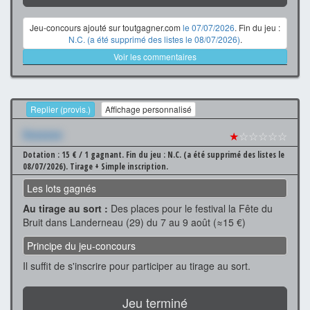
Jeu-concours ajouté sur toutgagner.com
le 07/07/2026
. Fin du jeu :
N.C. (a été supprimé des listes le 08/07/2026)
.
Voir les commentaires
Replier (provis.)
Affichage personnalisé
Xxxxxxx
★
☆☆☆☆☆
Dotation : 15 € / 1 gagnant.
Fin du jeu : N.C. (a été supprimé des listes le
08/07/2026).
Tirage + Simple inscription.
Les lots gagnés
Au tirage au sort :
Des places pour le festival la Fête du
Bruit dans Landerneau (29) du 7 au 9 août (≈15 €)
Principe du jeu-concours
Il suffit de s'inscrire pour participer au tirage au sort.
Jeu terminé