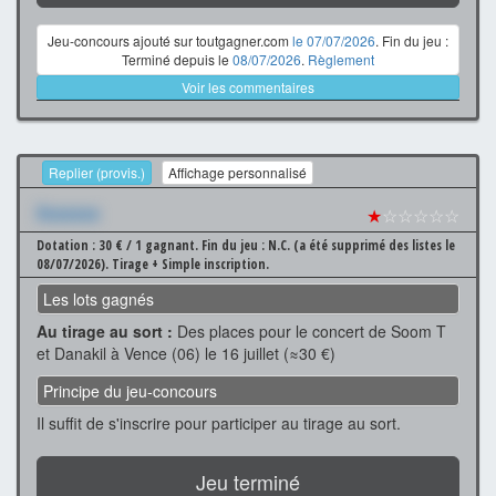
Jeu-concours ajouté sur toutgagner.com
le 07/07/2026
. Fin du jeu :
Terminé depuis le
08/07/2026
.
Règlement
Voir les commentaires
Replier (provis.)
Affichage personnalisé
Xxxxxxx
★
☆☆☆☆☆
Dotation : 30 € / 1 gagnant.
Fin du jeu : N.C. (a été supprimé des listes le
08/07/2026).
Tirage + Simple inscription.
Les lots gagnés
Au tirage au sort :
Des places pour le concert de Soom T
et Danakil à Vence (06) le 16 juillet (≈30 €)
Principe du jeu-concours
Il suffit de s'inscrire pour participer au tirage au sort.
Jeu terminé