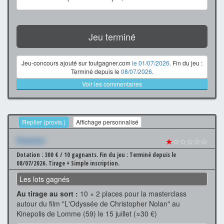
Jeu terminé
Jeu-concours ajouté sur toutgagner.com
le 01/07/2026
. Fin du jeu :
Terminé depuis le
08/07/2026
.
Voir les commentaires
Replier (provis.)
Affichage personnalisé
Xxxxxxx
★
☆☆☆☆☆
Dotation : 300 € / 10 gagnants.
Fin du jeu : Terminé depuis le
08/07/2026.
Tirage + Simple inscription.
Les lots gagnés
Au tirage au sort :
10 × 2 places pour la masterclass
autour du film "L'Odyssée de Christopher Nolan" au
Kinepolis de Lomme (59) le 15 juillet (≈30 €)