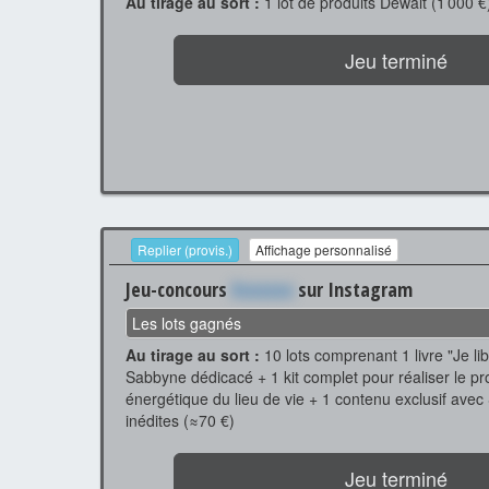
Au tirage au sort :
1 lot de produits Dewalt (1 000 €
Jeu terminé
Replier (provis.)
Affichage personnalisé
Jeu-concours
Xxxxxxx
sur Instagram
Les lots gagnés
Au tirage au sort :
10 lots comprenant 1 livre "Je libèr
Sabbyne dédicacé + 1 kit complet pour réaliser le p
énergétique du lieu de vie + 1 contenu exclusif avec
inédites (≈70 €)
Jeu terminé