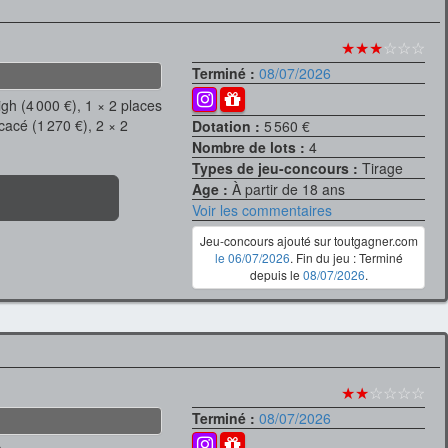
★★★
☆☆☆
Terminé :
08/07/2026
gh (4 000 €), 1 × 2 places
cacé (1 270 €), 2 × 2
Dotation :
5 560 €
Nombre de lots :
4
Types de jeu-concours :
Tirage
Age :
À partir de 18 ans
Voir les commentaires
Jeu-concours ajouté sur toutgagner.com
le 06/07/2026
. Fin du jeu : Terminé
depuis le
08/07/2026
.
★★
☆☆☆☆
Terminé :
08/07/2026