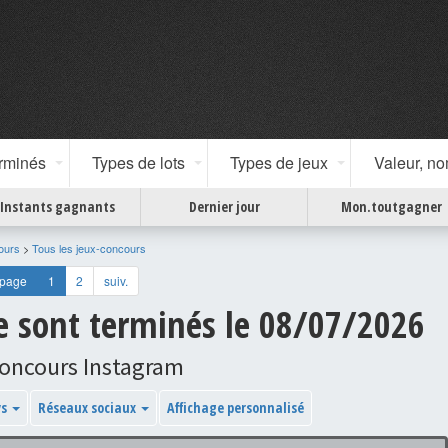
erminés
Types de lots
Types de jeux
Valeur, n
Instants gagnants
Dernier jour
Mon.toutgagner
ours
>
Tous les jeux-concours
 page
1
2
suiv.
se sont terminés le 08/07/2026
concours Instagram
ys
Réseaux sociaux
Affichage personnalisé