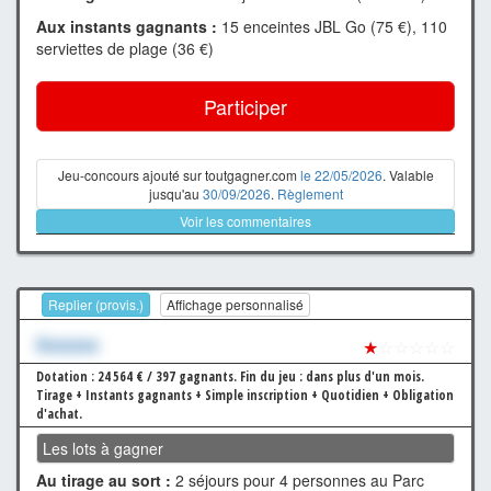
Aux instants gagnants :
15 enceintes JBL Go (75 €), 110
serviettes de plage (36 €)
Participer
Jeu-concours ajouté sur toutgagner.com
le 22/05/2026
. Valable
jusqu'au
30/09/2026
.
Règlement
Voir les commentaires
Replier (provis.)
Affichage personnalisé
Xxxxxxx
★
☆☆☆☆☆
Dotation : 24 564 € / 397 gagnants.
Fin du jeu : dans plus d'un mois.
Tirage + Instants gagnants + Simple inscription + Quotidien + Obligation
d'achat.
Les lots à gagner
Au tirage au sort :
2 séjours pour 4 personnes au Parc