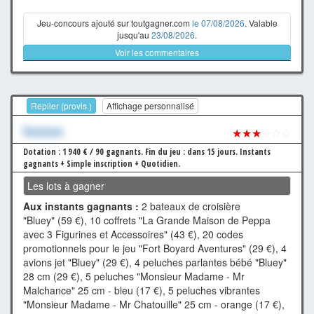
Jeu-concours ajouté sur toutgagner.com
le 07/08/2026
. Valable
jusqu'au
23/08/2026
.
Voir les commentaires
Replier (provis.)
Affichage personnalisé
Xxxxxxx
★★★
☆☆☆
Dotation : 1 940 € / 90 gagnants.
Fin du jeu : dans 15 jours.
Instants
gagnants + Simple inscription + Quotidien.
Les lots à gagner
Aux instants gagnants :
2 bateaux de croisière
"Bluey" (59 €), 10 coffrets "La Grande Maison de Peppa
avec 3 Figurines et Accessoires" (43 €), 20 codes
promotionnels pour le jeu "Fort Boyard Aventures" (29 €), 4
avions jet "Bluey" (29 €), 4 peluches parlantes bébé "Bluey"
28 cm (29 €), 5 peluches "Monsieur Madame - Mr
Malchance" 25 cm - bleu (17 €), 5 peluches vibrantes
"Monsieur Madame - Mr Chatouille" 25 cm - orange (17 €),