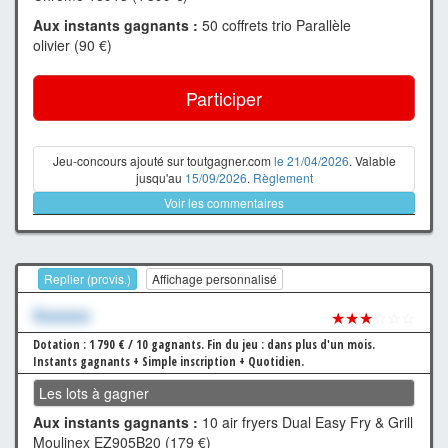
Aux instants gagnants :
50 coffrets trio Parallèle
olivier (90 €)
Participer
Jeu-concours ajouté sur toutgagner.com
le 21/04/2026
. Valable
jusqu'au
15/09/2026
.
Règlement
Voir les commentaires
Replier (provis.)
Affichage personnalisé
Xxxxxxx
★★★
☆☆☆
Dotation : 1 790 € / 10 gagnants.
Fin du jeu : dans plus d'un mois.
Instants gagnants + Simple inscription + Quotidien.
Les lots à gagner
Aux instants gagnants :
10 air fryers Dual Easy Fry & Grill
Moulinex EZ905B20 (179 €)