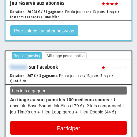
Jeu
réservé aux abonnés
★★★★
☆☆
Dotation : 20 008 € / 61 gagnants.
Fin du jeu : dans 13 jours.
Tirage +
Instants gagnants + Quotidien.
Pour voir ce jeu, abonnez-vous
Replier (provis.)
Affichage personnalisé
Xxxxxxx
sur Facebook
★
☆☆☆☆☆
Dotation : 267 € / 3 gagnants.
Fin du jeu : dans 13 jours.
Tirage +
Quotidien.
Les lots à gagner
Au tirage au sort parmi les 100 meilleurs scores :
1
enceinte Bose SoundLink Plus (179 €), 2 lots comprenant 1
jeu Time's up + 1 jeu Loup garou + 1 jeu Dooble (44 €)
Participer