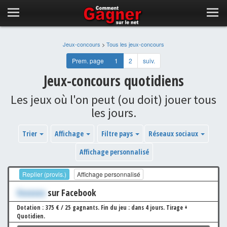
Jeux-concours
>
Tous les jeux-concours
Prem. page
1
2
suiv.
Jeux-concours quotidiens
Les jeux où l'on peut (ou doit) jouer tous
les jours.
Trier
Affichage
Filtre pays
Réseaux sociaux
Affichage personnalisé
Replier (provis.)
Affichage personnalisé
Xxxxxxx
sur Facebook
Dotation : 375 € / 25 gagnants.
Fin du jeu : dans 4 jours.
Tirage +
Quotidien.