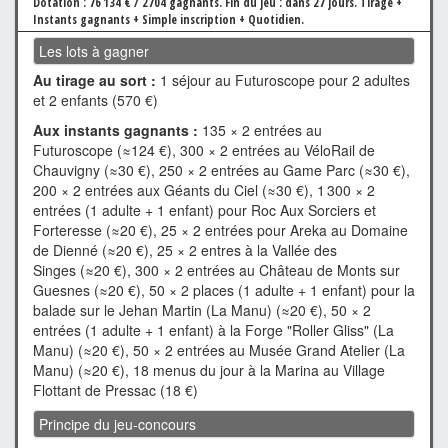
Dotation : 76 134 € / 2704 gagnants.
Fin du jeu : dans 27 jours.
Tirage +
Instants gagnants + Simple inscription + Quotidien.
Les lots à gagner
Au tirage au sort :
1 séjour au Futuroscope pour 2 adultes
et 2 enfants (570 €)
Aux instants gagnants :
135 × 2 entrées au
Futuroscope (≈124 €), 300 × 2 entrées au VéloRail de
Chauvigny (≈30 €), 250 × 2 entrées au Game Parc (≈30 €),
200 × 2 entrées aux Géants du Ciel (≈30 €), 1 300 × 2
entrées (1 adulte + 1 enfant) pour Roc Aux Sorciers et
Forteresse (≈20 €), 25 × 2 entrées pour Areka au Domaine
de Dienné (≈20 €), 25 × 2 entres à la Vallée des
Singes (≈20 €), 300 × 2 entrées au Château de Monts sur
Guesnes (≈20 €), 50 × 2 places (1 adulte + 1 enfant) pour la
balade sur le Jehan Martin (La Manu) (≈20 €), 50 × 2
entrées (1 adulte + 1 enfant) à la Forge "Roller Gliss" (La
Manu) (≈20 €), 50 × 2 entrées au Musée Grand Atelier (La
Manu) (≈20 €), 18 menus du jour à la Marina au Village
Flottant de Pressac (18 €)
Principe du jeu-concours