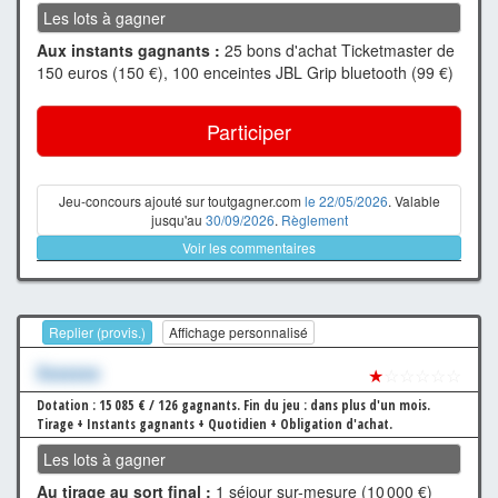
Les lots à gagner
Aux instants gagnants :
25 bons d'achat Ticketmaster de
150 euros (150 €), 100 enceintes JBL Grip bluetooth (99 €)
Participer
Jeu-concours ajouté sur toutgagner.com
le 22/05/2026
. Valable
jusqu'au
30/09/2026
.
Règlement
Voir les commentaires
Replier (provis.)
Affichage personnalisé
Xxxxxxx
★
☆☆☆☆☆
Dotation : 15 085 € / 126 gagnants.
Fin du jeu : dans plus d'un mois.
Tirage + Instants gagnants + Quotidien + Obligation d'achat.
Les lots à gagner
Au tirage au sort final :
1 séjour sur-mesure (10 000 €)