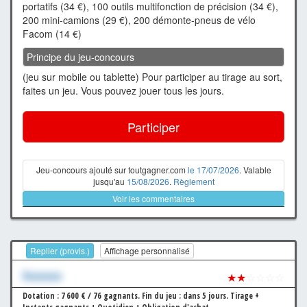
portatifs (34 €), 100 outils multifonction de précision (34 €),
200 mini-camions (29 €), 200 démonte-pneus de vélo
Facom (14 €)
Principe du jeu-concours
(jeu sur mobile ou tablette) Pour participer au tirage au sort,
faites un jeu. Vous pouvez jouer tous les jours.
Participer
Jeu-concours ajouté sur toutgagner.com
le 17/07/2026
. Valable
jusqu'au
15/08/2026
.
Règlement
Voir les commentaires
Replier (provis.)
Affichage personnalisé
Xxxxxxx
★★
☆☆☆☆
Dotation : 7 600 € / 76 gagnants.
Fin du jeu : dans 5 jours.
Tirage +