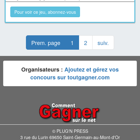
Pour voir ce jeu, abonnez-vous
Prem. page
1
2
suiv.
Organisateurs :
Ajoutez et gérez vos
concours sur toutgagner.com
© PLUG'N PRESS
3 rue du Lurin 69650 Saint-Germain-au-Mont-d'Or