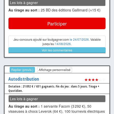
Les lots à gagner
Au tirage au sort :
25 BD des éditions Gallimard (≈15 €)
Participer
Jeu-concours ajouté sur toutgagner.com
le 24/07/2026
. Valable
jusqu'au
14/08/2026
.
Voir les commentaires
Replier (provis.)
Affichage personnalisé
Autodistribution
★★★★
☆☆
Dotation : 21 892 € / 651 gagnants.
Fin du jeu : dans 5 jours.
Tirage +
Quotidien.
Les lots à gagner
Au tirage au sort :
1 servante Facom (3 292 €), 50
visseuses à chocs Leverok (64 €), 100 tournevis électriques