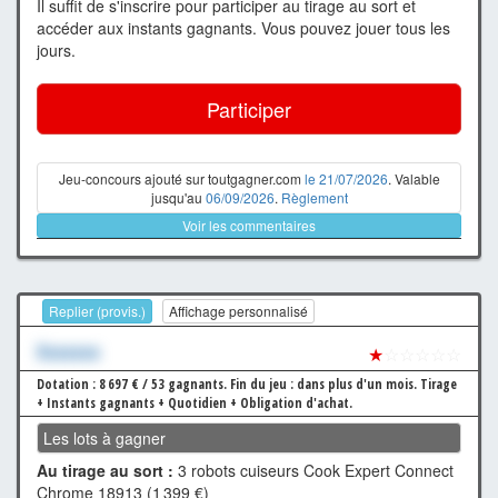
Il suffit de s'inscrire pour participer au tirage au sort et
accéder aux instants gagnants. Vous pouvez jouer tous les
jours.
Participer
Jeu-concours ajouté sur toutgagner.com
le 21/07/2026
. Valable
jusqu'au
06/09/2026
.
Règlement
Voir les commentaires
Replier (provis.)
Affichage personnalisé
Xxxxxxx
★
☆☆☆☆☆
Dotation : 8 697 € / 53 gagnants.
Fin du jeu : dans plus d'un mois.
Tirage
+ Instants gagnants + Quotidien + Obligation d'achat.
Les lots à gagner
Au tirage au sort :
3 robots cuiseurs Cook Expert Connect
Chrome 18913 (1 399 €)