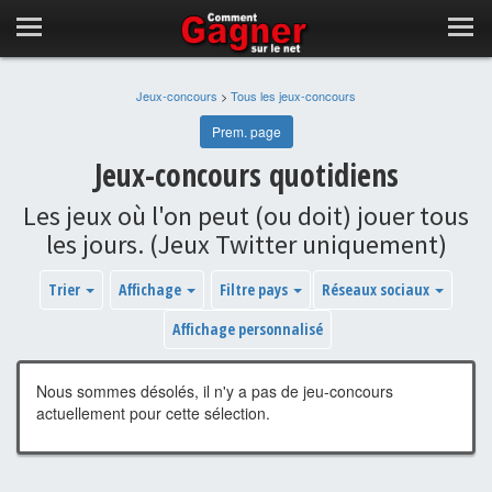
Jeux-concours
>
Tous les jeux-concours
Prem. page
Jeux-concours quotidiens
Les jeux où l'on peut (ou doit) jouer tous
les jours. (Jeux Twitter uniquement)
Trier
Affichage
Filtre pays
Réseaux sociaux
Affichage personnalisé
Nous sommes désolés, il n'y a pas de jeu-concours
actuellement pour cette sélection.