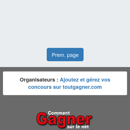
Prem. page
Organisateurs :
Ajoutez et gérez vos
concours sur toutgagner.com