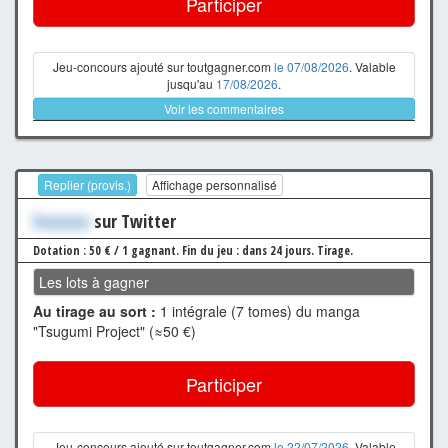
Participer
Jeu-concours ajouté sur toutgagner.com
le 07/08/2026
. Valable
jusqu'au
17/08/2026
.
Voir les commentaires
Replier (provis.)
Affichage personnalisé
Xxxxxxx
sur Twitter
Dotation : 50 € / 1 gagnant.
Fin du jeu : dans 24 jours.
Tirage.
Les lots à gagner
Au tirage au sort :
1 intégrale (7 tomes) du manga
"Tsugumi Project" (≈50 €)
Participer
Jeu-concours ajouté sur toutgagner.com
le 22/07/2026
. Valable