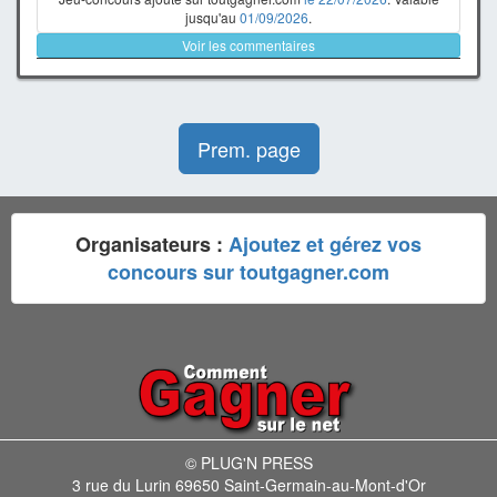
jusqu'au
01/09/2026
.
Voir les commentaires
Prem. page
Organisateurs :
Ajoutez et gérez vos
concours sur toutgagner.com
© PLUG'N PRESS
3 rue du Lurin 69650 Saint-Germain-au-Mont-d'Or