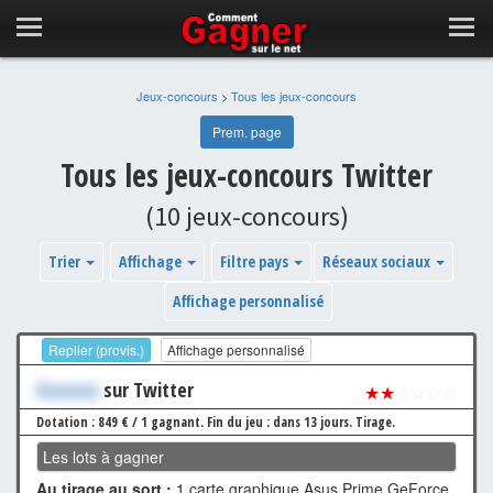
Jeux-concours
>
Tous les jeux-concours
Prem. page
Tous les jeux-concours Twitter
(10 jeux-concours)
Trier
Affichage
Filtre pays
Réseaux sociaux
Affichage personnalisé
Replier (provis.)
Affichage personnalisé
Xxxxxxx
sur Twitter
★★
☆☆☆☆
Dotation : 849 € / 1 gagnant.
Fin du jeu : dans 13 jours.
Tirage.
Les lots à gagner
Au tirage au sort :
1 carte graphique Asus Prime GeForce