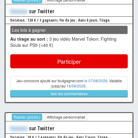
Xxxxxxx
sur Twitter
Dotation : 120 € / 3 gagnants.
Fin du jeu : dans 6 jours.
Tirage.
Les lots à gagner
Au tirage au sort :
3 jeu vidéo Marvel Tokon: Fighting
Souls sur PS5 (≈40 €)
Participer
Jeu-concours ajouté sur toutgagner.com
le 07/08/2026
. Valable
jusqu'au
16/08/2026
.
Voir les commentaires
Replier (provis.)
Affichage personnalisé
Xxxxxxx
sur Twitter
Dotation : 30 € / 2 gagnants.
Fin du jeu : dans 7 jours.
Tirage.