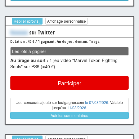
Replier (provis.)
Affichage personnalisé
Xxxxxxx
sur Twitter
Dotation : 40 € / 1 gagnant.
Fin du jeu : demain.
Tirage.
Les lots à gagner
Au tirage au sort :
1 jeu vidéo "Marvel Tōkon Fighting
Souls" sur PS5 (≈40 €)
Participer
Jeu-concours ajouté sur toutgagner.com
le 07/08/2026
. Valable
jusqu'au
11/08/2026
.
Voir les commentaires
Replier (provis.)
Affichage personnalisé