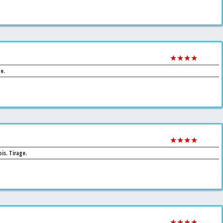
★★★★
☆☆
e.
★★★★
☆☆
ois.
Tirage.
★★★★
☆☆