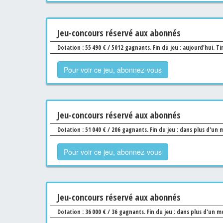
Jeu
-concours
réservé aux abonnés
Dotation : 55 490 € / 5012 gagnants.
Fin du jeu : aujourd'hui.
Ti
Pour voir ce jeu, abonnez-vous
Jeu
-concours
réservé aux abonnés
Dotation : 51 040 € / 206 gagnants.
Fin du jeu : dans plus d'un 
Pour voir ce jeu, abonnez-vous
Jeu
-concours
réservé aux abonnés
Dotation : 36 000 € / 36 gagnants.
Fin du jeu : dans plus d'un m