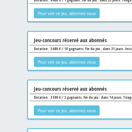
Dotation : 4 000 € / 1 gagnant.
Fin du jeu : dans 22 jours.
Tirage
Pour voir ce jeu, abonnez-vous
Jeu
-concours
réservé aux abonnés
Dotation : 3 680 € / 10 gagnants.
Fin du jeu : dans 21 jours.
Inst
Pour voir ce jeu, abonnez-vous
Jeu
-concours
réservé aux abonnés
Dotation : 3 500 € / 2 gagnants.
Fin du jeu : dans 14 jours.
Tirag
Pour voir ce jeu, abonnez-vous