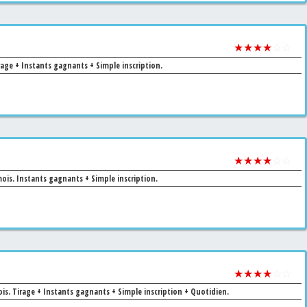
★★★★
☆☆
rage + Instants gagnants + Simple inscription.
★★★★
☆☆
mois.
Instants gagnants + Simple inscription.
★★★★
☆☆
ois.
Tirage + Instants gagnants + Simple inscription + Quotidien.