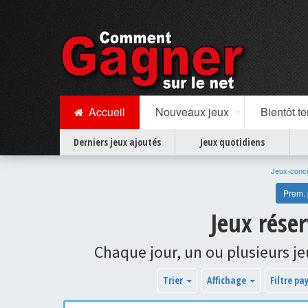
Accueil
Nouveaux jeux
Bientôt t
Derniers jeux ajoutés
Jeux quotidiens
Jeux-conc
Prem.
Jeux rése
Chaque jour, un ou plusieurs j
Trier
Affichage
Filtre pa