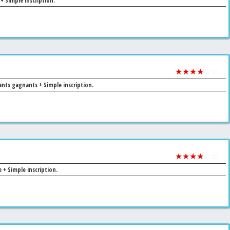
 + Simple inscription.
★★★★
☆☆
ants gagnants + Simple inscription.
★★★★
☆☆
e + Simple inscription.