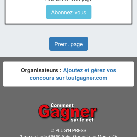
Abonnez-vous
Prem. page
Organisateurs :
Ajoutez et gérez vos
concours sur toutgagner.com
© PLUG'N PRESS
3 rue du Lurin 69650 Saint-Germain-au-Mont-d'Or