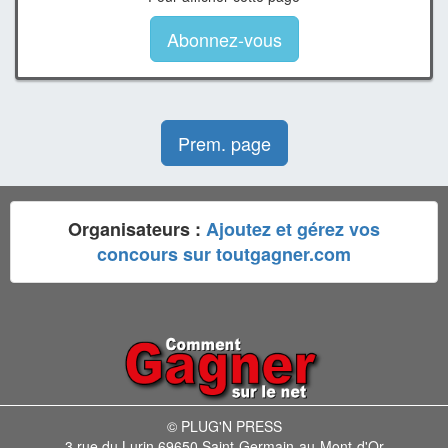
Abonnez-vous
Prem. page
Organisateurs :
Ajoutez et gérez vos
concours sur toutgagner.com
© PLUG'N PRESS
3 rue du Lurin 69650 Saint-Germain-au-Mont-d'Or