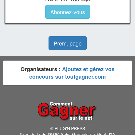
Abonnez-vous
Prem. page
Organisateurs :
Ajoutez et gérez vos
concours sur toutgagner.com
© PLUG'N PRESS
3 rue du Lurin 69650 Saint-Germain-au-Mont-d'Or