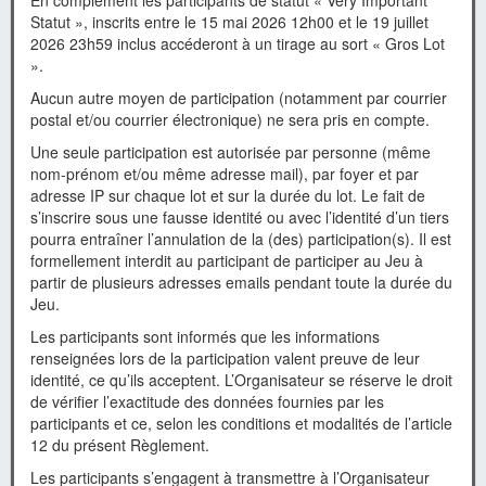
En complément les participants de statut « Very Important
Statut », inscrits entre le 15 mai 2026 12h00 et le 19 juillet
2026 23h59 inclus accéderont à un tirage au sort « Gros Lot
».
Aucun autre moyen de participation (notamment par courrier
postal et/ou courrier électronique) ne sera pris en compte.
Une seule participation est autorisée par personne (même
nom-prénom et/ou même adresse mail), par foyer et par
adresse IP sur chaque lot et sur la durée du lot. Le fait de
s’inscrire sous une fausse identité ou avec l’identité d’un tiers
pourra entraîner l’annulation de la (des) participation(s). Il est
formellement interdit au participant de participer au Jeu à
partir de plusieurs adresses emails pendant toute la durée du
Jeu.
Les participants sont informés que les informations
renseignées lors de la participation valent preuve de leur
identité, ce qu’ils acceptent. L’Organisateur se réserve le droit
de vérifier l’exactitude des données fournies par les
participants et ce, selon les conditions et modalités de l’article
12 du présent Règlement.
Les participants s’engagent à transmettre à l’Organisateur