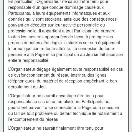
En particulier, l’Organisateur ne saurait être tenu pour
responsable d’un quelconque dommage causé aux
Participants, à leurs équipements informatiques et aux
données qui y sont stockées, ainsi que des conséquences
pouvant en découler sur leur activité personnelle ou
professionnelle. Il appartient à tout Participant de prendre
toutes les mesures appropriées de façon à protéger ses
propres données et/ou logiciels stockés sur son équipement
informatique contre toute atteinte. La connexion de toute
personne à la Page et sa participation au Jeu se fait sous son
entière responsabilité.
L’Organisateur dégage également toute responsabilité en cas
de dysfonctionnement du réseau Internet, des lignes
téléphoniques, du matériel de réception empêchant le bon
déroulement du Jeu.
L’Organisateur ne saurait davantage être tenu pour
responsable au cas où un ou plusieurs Participants ne
pourraient parvenir à se connecter à la Page ou à concourir
du fait de tout problème ou défaut technique lié notamment à
l’encombrement du réseau.
L’Organisateur ne saurait finalement être tenu pour