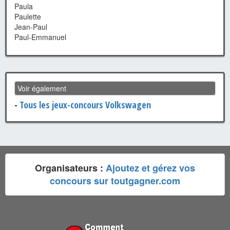
Paula
Paulette
Jean-Paul
Paul-Emmanuel
Voir également
-
Tous les jeux-concours Volkswagen
Organisateurs :
Ajoutez et gérez vos
concours sur toutgagner.com