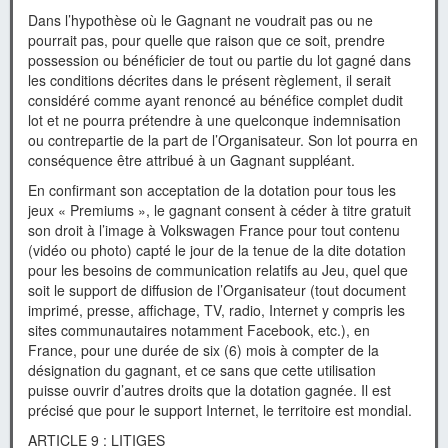
Dans l’hypothèse où le Gagnant ne voudrait pas ou ne
pourrait pas, pour quelle que raison que ce soit, prendre
possession ou bénéficier de tout ou partie du lot gagné dans
les conditions décrites dans le présent règlement, il serait
considéré comme ayant renoncé au bénéfice complet dudit
lot et ne pourra prétendre à une quelconque indemnisation
ou contrepartie de la part de l’Organisateur. Son lot pourra en
conséquence être attribué à un Gagnant suppléant.
En confirmant son acceptation de la dotation pour tous les
jeux « Premiums », le gagnant consent à céder à titre gratuit
son droit à l’image à Volkswagen France pour tout contenu
(vidéo ou photo) capté le jour de la tenue de la dite dotation
pour les besoins de communication relatifs au Jeu, quel que
soit le support de diffusion de l’Organisateur (tout document
imprimé, presse, affichage, TV, radio, Internet y compris les
sites communautaires notamment Facebook, etc.), en
France, pour une durée de six (6) mois à compter de la
désignation du gagnant, et ce sans que cette utilisation
puisse ouvrir d’autres droits que la dotation gagnée. Il est
précisé que pour le support Internet, le territoire est mondial.
ARTICLE 9 : LITIGES