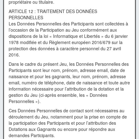
propriétaire ou titulaire.
ARTICLE 12 : TRAITEMENT DES DONNÉES
PERSONNELLES
Les Données Personnelles des Participants sont collectées à
l’occasion de la Participation au Jeu conformément aux
dispositions de la loi « Informatique et Libertés » du 6 janvier
1978 modifiée et du Règlement européen 2016/679 sur la
protection des données à caractère personnel du 27 avril
2016.
Dans le cadre du présent Jeu, les Données Personnelles des
Participants sont leur nom, prénom, adresse email, date de
naissance et pour les gagnants, leur nom, prénom, adresse
email, numéro de téléphone, date de naissance et toute autre
information nécessaire pour l’attribution de la dotation et la
gestion du Jeu (ci-après ensemble, les « Données
Personnelles »).
Ces Données Personnelles de contact sont nécessaires au
déroulement du Jeu, notamment pour la prise en compte de
la participation des Participants et pour l’attribution des
Dotations aux Gagnants ou encore pour répondre aux
demandes Participants.