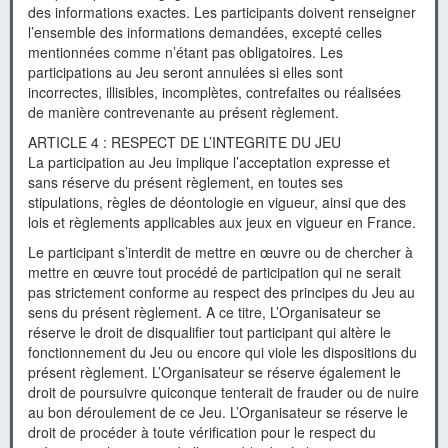
des informations exactes. Les participants doivent renseigner
l’ensemble des informations demandées, excepté celles
mentionnées comme n’étant pas obligatoires. Les
participations au Jeu seront annulées si elles sont
incorrectes, illisibles, incomplètes, contrefaites ou réalisées
de manière contrevenante au présent règlement.
ARTICLE 4 : RESPECT DE L’INTEGRITE DU JEU
La participation au Jeu implique l’acceptation expresse et
sans réserve du présent règlement, en toutes ses
stipulations, règles de déontologie en vigueur, ainsi que des
lois et règlements applicables aux jeux en vigueur en France.
Le participant s’interdit de mettre en œuvre ou de chercher à
mettre en œuvre tout procédé de participation qui ne serait
pas strictement conforme au respect des principes du Jeu au
sens du présent règlement. A ce titre, L’Organisateur se
réserve le droit de disqualifier tout participant qui altère le
fonctionnement du Jeu ou encore qui viole les dispositions du
présent règlement. L’Organisateur se réserve également le
droit de poursuivre quiconque tenterait de frauder ou de nuire
au bon déroulement de ce Jeu. L’Organisateur se réserve le
droit de procéder à toute vérification pour le respect du