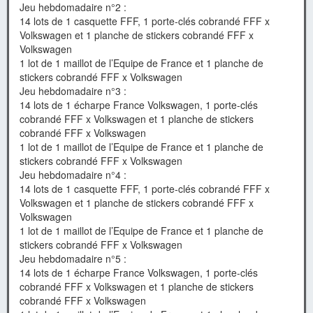
Jeu hebdomadaire n°2 :
14 lots de 1 casquette FFF, 1 porte-clés cobrandé FFF x
Volkswagen et 1 planche de stickers cobrandé FFF x
Volkswagen
1 lot de 1 maillot de l’Equipe de France et 1 planche de
stickers cobrandé FFF x Volkswagen
Jeu hebdomadaire n°3 :
14 lots de 1 écharpe France Volkswagen, 1 porte-clés
cobrandé FFF x Volkswagen et 1 planche de stickers
cobrandé FFF x Volkswagen
1 lot de 1 maillot de l’Equipe de France et 1 planche de
stickers cobrandé FFF x Volkswagen
Jeu hebdomadaire n°4 :
14 lots de 1 casquette FFF, 1 porte-clés cobrandé FFF x
Volkswagen et 1 planche de stickers cobrandé FFF x
Volkswagen
1 lot de 1 maillot de l’Equipe de France et 1 planche de
stickers cobrandé FFF x Volkswagen
Jeu hebdomadaire n°5 :
14 lots de 1 écharpe France Volkswagen, 1 porte-clés
cobrandé FFF x Volkswagen et 1 planche de stickers
cobrandé FFF x Volkswagen