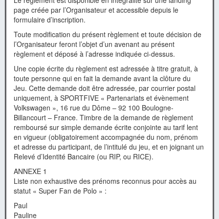
Le règlement est disponible en intégralité sur une landing
page créée par l’Organisateur et accessible depuis le
formulaire d’inscription.
Toute modification du présent règlement et toute décision de
l’Organisateur feront l’objet d’un avenant au présent
règlement et déposé à l’adresse indiquée ci-dessus.
Une copie écrite du règlement est adressée à titre gratuit, à
toute personne qui en fait la demande avant la clôture du
Jeu. Cette demande doit être adressée, par courrier postal
uniquement, à SPORTFIVE « Partenariats et évènement
Volkswagen », 16 rue du Dôme – 92 100 Boulogne-
Billancourt – France. Timbre de la demande de règlement
remboursé sur simple demande écrite conjointe au tarif lent
en vigueur (obligatoirement accompagnée du nom, prénom
et adresse du participant, de l’intitulé du jeu, et en joignant un
Relevé d’Identité Bancaire (ou RIP, ou RICE).
ANNEXE 1
Liste non exhaustive des prénoms reconnus pour accès au
statut « Super Fan de Polo » :
Paul
Pauline