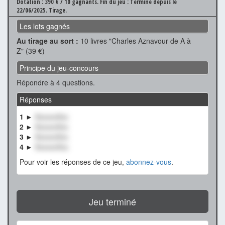
Dotation : 390 € / 10 gagnants.
Fin du jeu : Terminé depuis le
22/06/2025.
Tirage.
Les lots gagnés
Au tirage au sort :
10 livres "Charles Aznavour de A à
Z" (39 €)
Principe du jeu-concours
Répondre à 4 questions.
Réponses
1 ►
XxxxxxXxx
2 ►
XxxxxxXxx
3 ►
XxxxxxXxx
4 ►
XxxxxxXxx
Pour voir les réponses de ce jeu,
abonnez-vous
.
Jeu terminé