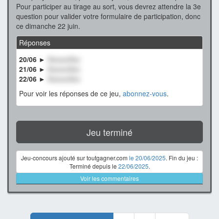
Pour participer au tirage au sort, vous devrez attendre la 3e
question pour valider votre formulaire de participation, donc
ce dimanche 22 juin.
Réponses
20/06 ►
XxxxxxXxx
21/06 ►
XxxxxxXxx
22/06 ►
XxxxxxXxx
Pour voir les réponses de ce jeu,
abonnez-vous
.
Jeu terminé
Jeu-concours ajouté sur toutgagner.com
le 20/06/2025
. Fin du jeu :
Terminé depuis le
22/06/2025
.
Voir les commentaires