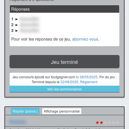
Réponses
1 ►
XxxxxxXxx
2 ►
XxxxxxXxx
3 ►
XxxxxxXxx
Pour voir les réponses de ce jeu,
abonnez-vous
.
Jeu terminé
Jeu-concours ajouté sur toutgagner.com
le 28/05/2025
. Fin du jeu :
Terminé depuis le
22/06/2025
.
Règlement
Voir les commentaires
Replier (provis.)
Affichage personnalisé
Xxxxxxx
★★
☆☆☆☆