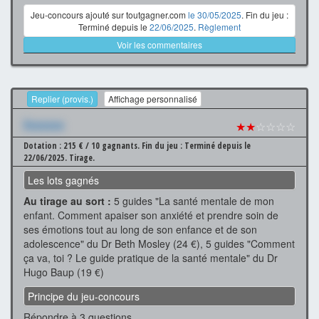
Jeu-concours ajouté sur toutgagner.com
le 30/05/2025
. Fin du jeu :
Terminé depuis le
22/06/2025
.
Règlement
Voir les commentaires
Replier (provis.)
Affichage personnalisé
Xxxxxxx
★★
☆☆☆☆
Dotation : 215 € / 10 gagnants.
Fin du jeu : Terminé depuis le
22/06/2025.
Tirage.
Les lots gagnés
Au tirage au sort :
5 guides "La santé mentale de mon
enfant. Comment apaiser son anxiété et prendre soin de
ses émotions tout au long de son enfance et de son
adolescence" du Dr Beth Mosley (24 €), 5 guides "Comment
ça va, toi ? Le guide pratique de la santé mentale" du Dr
Hugo Baup (19 €)
Principe du jeu-concours
Répondre à 3 questions.