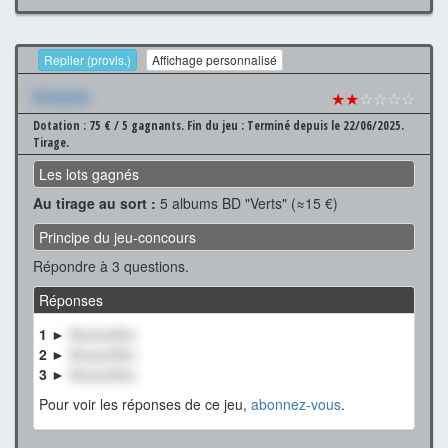
Replier (provis.)
Affichage personnalisé
Xxxxxxx
★★
☆☆☆☆
Dotation : 75 € / 5 gagnants.
Fin du jeu : Terminé depuis le 22/06/2025.
Tirage.
Les lots gagnés
Au tirage au sort :
5 albums BD "Verts" (≈15 €)
Principe du jeu-concours
Répondre à 3 questions.
Réponses
1 ►
XxxxxxXxx
2 ►
XxxxxxXxx
3 ►
XxxxxxXxx
Pour voir les réponses de ce jeu,
abonnez-vous
.