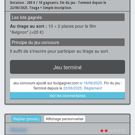
Dotation : 200 € / 10 gagnants.
Fin du jeu : Terminé depuis le
22/06/2025.
Tirage + Simple inscription.
Les lots gagnés
Au tirage au sort :
10 × 2 places pour le film
"Avignon" (≈20 €)
Principe du jeu-concours
Il suffit de s'inscrire pour participer au tirage au sort.
Jeu terminé
Jeu-concours ajouté sur toutgagner.com
le 16/06/2025
. Fin du jeu :
Terminé depuis le
22/06/2025
.
Règlement
Voir les commentaires
Replier (provis.)
Affichage personnalisé
Xxxxxxx
★★
☆☆☆☆