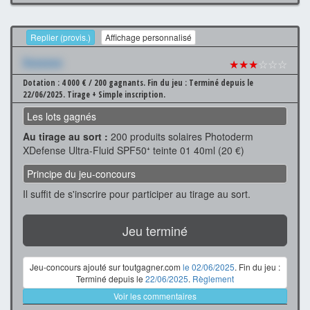
Replier (provis.)
Affichage personnalisé
Xxxxxxx
★★★
☆☆☆
Dotation : 4 000 € / 200 gagnants.
Fin du jeu : Terminé depuis le
22/06/2025.
Tirage + Simple inscription.
Les lots gagnés
Au tirage au sort :
200 produits solaires Photoderm
XDefense Ultra-Fluid SPF50⁺ teinte 01 40ml (20 €)
Principe du jeu-concours
Il suffit de s'inscrire pour participer au tirage au sort.
Jeu terminé
Jeu-concours ajouté sur toutgagner.com
le 02/06/2025
. Fin du jeu :
Terminé depuis le
22/06/2025
.
Règlement
Voir les commentaires