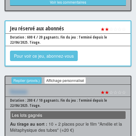
Voir les commentaires
Jeu
réservé aux abonnés
★★
☆☆☆☆
Dotation : 600 € / 20 gagnants.
Fin du jeu : Terminé depuis le
22/06/2025.
Tirage.
Pour voir ce jeu, abonnez-vous
Replier (provis.)
Affichage personnalisé
Xxxxxxx
★★
☆☆☆☆
Dotation : 200 € / 10 gagnants.
Fin du jeu : Terminé depuis le
22/06/2025.
Tirage.
Les lots gagnés
Au tirage au sort :
10 × 2 places pour le film "Amélie et la
Métaphysique des tubes" (≈20 €)