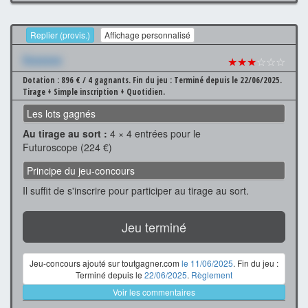
Replier (provis.)
Affichage personnalisé
Xxxxxxx
★★★
☆☆☆
Dotation : 896 € / 4 gagnants.
Fin du jeu : Terminé depuis le 22/06/2025.
Tirage + Simple inscription + Quotidien.
Les lots gagnés
Au tirage au sort :
4 × 4 entrées pour le
Futuroscope (224 €)
Principe du jeu-concours
Il suffit de s'inscrire pour participer au tirage au sort.
Jeu terminé
Jeu-concours ajouté sur toutgagner.com
le 11/06/2025
. Fin du jeu :
Terminé depuis le
22/06/2025
.
Règlement
Voir les commentaires