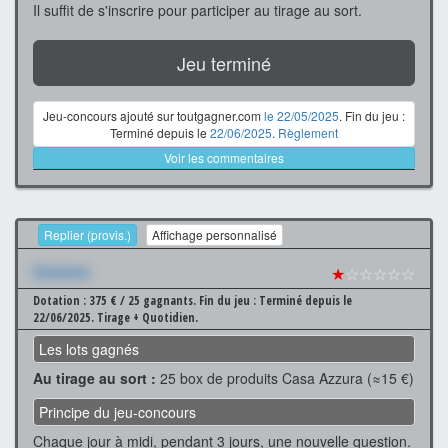
Il suffit de s'inscrire pour participer au tirage au sort.
Jeu terminé
Jeu-concours ajouté sur toutgagner.com
le 22/05/2025
. Fin du jeu :
Terminé depuis le
22/06/2025
.
Règlement
Voir les commentaires
Replier (provis.)
Affichage personnalisé
Xxxxxxx
★
☆☆☆☆☆
Dotation : 375 € / 25 gagnants.
Fin du jeu : Terminé depuis le
22/06/2025.
Tirage + Quotidien.
Les lots gagnés
Au tirage au sort :
25 box de produits Casa Azzura (≈15 €)
Principe du jeu-concours
Chaque jour à midi, pendant 3 jours, une nouvelle question.