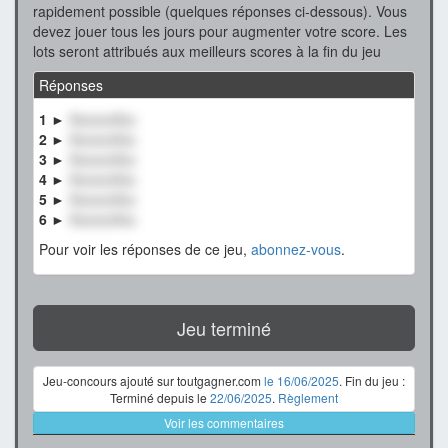
rapidement possible (quelques réponses ci-dessous). Vous
devez jouer tous les jours pour augmenter votre score. Les
lots seront attribués aux meilleurs scores à la fin du jeu
Réponses
1 ►
XxxxxxXxx
2 ►
XxxxxxXxx
3 ►
XxxxxxXxx
4 ►
XxxxxxXxx
5 ►
XxxxxxXxx
6 ►
XxxxxxXxx
Pour voir les réponses de ce jeu,
abonnez-vous
.
Jeu terminé
Jeu-concours ajouté sur toutgagner.com
le 16/06/2025
. Fin du jeu :
Terminé depuis le
22/06/2025
.
Règlement
Voir les commentaires