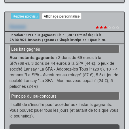
Replier (provis.)
Affichage personnalisé
Xxxxxxx
★★★
☆☆☆
Dotation : 989 € / 31 gagnants.
Fin du jeu : Terminé depuis le
22/06/2025.
Instants gagnants + Simple inscription + Quotidien.
Les lots gagnés
Aux instants gagnants :
3 dons de 69 euros à la
SPA (69 €), 3 dons de 44 euros à la SPA (44 €), 5 jeux de
société Lansay "La SPA - Adoptez-les Tous !" (28 €), 10 × 4
romans "La SPA - Aventures au refuge" (27 €), 5 5x1 jeu de
société Lansay "La SPA - Mon nouveau copain" (24 €), 5
peluches (24 €)
Principe du jeu-concours
Il suffit de s'inscrire pour accéder aux instants gagnants.
Vous pouvez jouer tous les jours (et autant de fois que vous
le souhaitez).