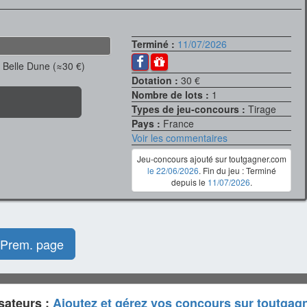
Terminé :
11/07/2026
 Belle Dune (≈30 €)
Dotation :
30 €
Nombre de lots :
1
Types de jeu-concours :
Tirage
Pays :
France
Voir les commentaires
Jeu-concours ajouté sur toutgagner.com
le 22/06/2026
. Fin du jeu : Terminé
depuis le
11/07/2026
.
Prem. page
sateurs :
Ajoutez et gérez vos concours sur toutgag