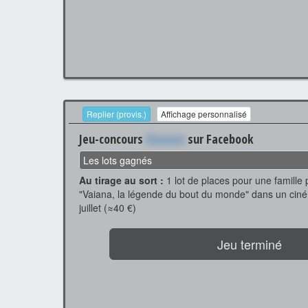
Replier (provis.)
Affichage personnalisé
Jeu-concours
Xxxxxxx
sur Facebook
Les lots gagnés
Au tirage au sort :
1 lot de places pour une famille p
"Vaiana, la légende du bout du monde" dans un ciné
juillet (≈40 €)
Jeu terminé