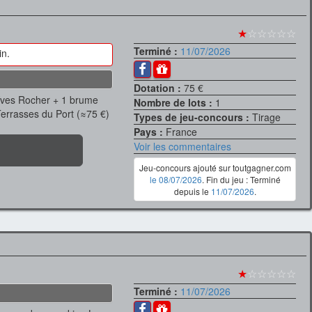
★
☆☆☆☆☆
Terminé :
11/07/2026
in.
Dotation :
75 €
Yves Rocher + 1 brume
Nombre de lots :
1
Terrasses du Port (≈75 €)
Types de jeu-concours :
Tirage
Pays :
France
Voir les commentaires
Jeu-concours ajouté sur toutgagner.com
le 08/07/2026
. Fin du jeu : Terminé
depuis le
11/07/2026
.
★
☆☆☆☆☆
Terminé :
11/07/2026