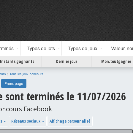
erminés
Types de lots
Types de jeux
Valeur, n
Instants gagnants
Dernier jour
Mon.toutgagner
ours
>
Tous les jeux-concours
Prem. page
se sont terminés le 11/07/2026
concours Facebook
ys
Réseaux sociaux
Affichage personnalisé