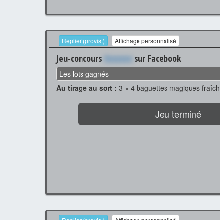
Replier (provis.)
Affichage personnalisé
Jeu-concours
Xxxxxxx
sur Facebook
Les lots gagnés
Au tirage au sort :
3 × 4 baguettes magiques fraîc
Jeu terminé
Replier (provis.)
Affichage personnalisé