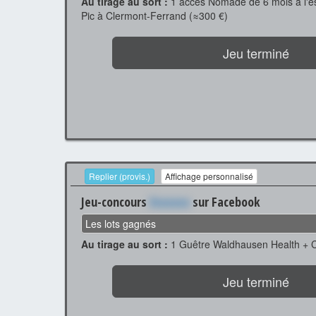
Au tirage au sort :
1 accès Nomade de 6 mois à l'e
Pic à Clermont-Ferrand (≈300 €)
Jeu terminé
Replier (provis.)
Affichage personnalisé
Jeu-concours
Xxxxxxx
sur Facebook
Les lots gagnés
Au tirage au sort :
1 Guêtre Waldhausen Health + 
Jeu terminé