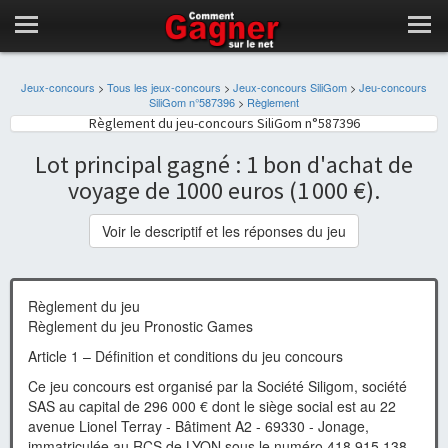
Jeux-concours
>
Tous les jeux-concours
>
Jeux-concours SiliGom
>
Jeu-concours
SiliGom n°587396
>
Règlement
Règlement du jeu-concours SiliGom n°587396
Lot principal gagné : 1 bon d'achat de
voyage de 1000 euros (1 000 €).
Voir le descriptif et les réponses du jeu
Règlement du jeu
Règlement du jeu Pronostic Games
Article 1 – Définition et conditions du jeu concours
Ce jeu concours est organisé par la Société Siligom, société
SAS au capital de 296 000 € dont le siège social est au 22
avenue Lionel Terray - Bâtiment A2 - 69330 - Jonage,
immatriculée au RCS de LYON sous le numéro 418 915 138