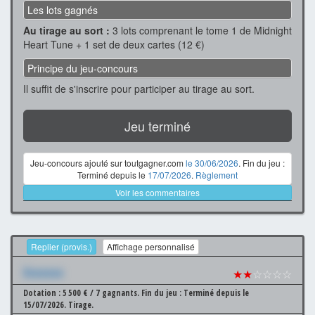
Les lots gagnés
Au tirage au sort :
3 lots comprenant le tome 1 de Midnight
Heart Tune + 1 set de deux cartes (12 €)
Principe du jeu-concours
Il suffit de s'inscrire pour participer au tirage au sort.
Jeu terminé
Jeu-concours ajouté sur toutgagner.com
le 30/06/2026
. Fin du jeu :
Terminé depuis le
17/07/2026
.
Règlement
Voir les commentaires
Replier (provis.)
Affichage personnalisé
Xxxxxxx
★★
☆☆☆☆
Dotation : 5 500 € / 7 gagnants.
Fin du jeu : Terminé depuis le
15/07/2026.
Tirage.