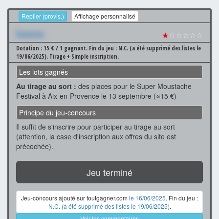
Replier (provis.)
Affichage personnalisé
Xxxxxxx
★
☆☆☆☆☆
Dotation : 15 € / 1 gagnant.
Fin du jeu : N.C. (a été supprimé des listes le
19/06/2025).
Tirage + Simple inscription.
Les lots gagnés
Au tirage au sort :
des places pour le Super Moustache
Festival à Aix-en-Provence le 13 septembre (≈15 €)
Principe du jeu-concours
Il suffit de s'inscrire pour participer au tirage au sort
(attention, la case d'inscription aux offres du site est
précochée).
Jeu terminé
Jeu-concours ajouté sur toutgagner.com
le 16/06/2025
. Fin du jeu :
N.C. (a été supprimé des listes le 19/06/2025)
.
Voir les commentaires