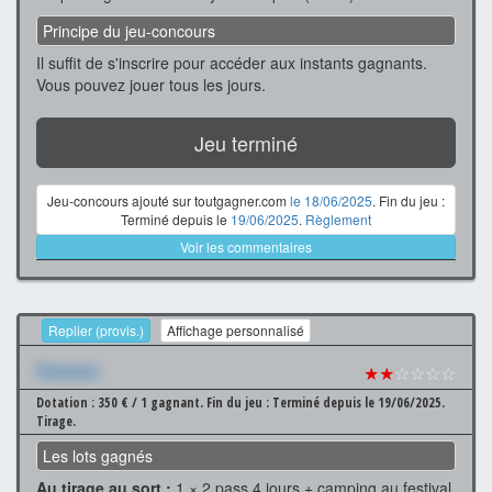
Principe du jeu-concours
Il suffit de s'inscrire pour accéder aux instants gagnants.
Vous pouvez jouer tous les jours.
Jeu terminé
Jeu-concours ajouté sur toutgagner.com
le 18/06/2025
. Fin du jeu :
Terminé depuis le
19/06/2025
.
Règlement
Voir les commentaires
Replier (provis.)
Affichage personnalisé
Xxxxxxx
★★
☆☆☆☆
Dotation : 350 € / 1 gagnant.
Fin du jeu : Terminé depuis le 19/06/2025.
Tirage.
Les lots gagnés
Au tirage au sort :
1 × 2 pass 4 jours + camping au festival