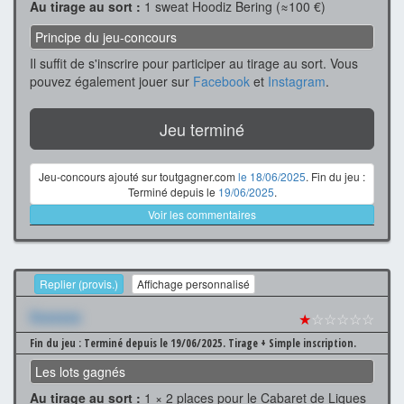
Au tirage au sort :
1 sweat Hoodiz Bering (≈100 €)
Principe du jeu-concours
Il suffit de s'inscrire pour participer au tirage au sort. Vous
pouvez également jouer sur
Facebook
et
Instagram
.
Jeu terminé
Jeu-concours ajouté sur toutgagner.com
le 18/06/2025
. Fin du jeu :
Terminé depuis le
19/06/2025
.
Voir les commentaires
Replier (provis.)
Affichage personnalisé
Xxxxxxx
★
☆☆☆☆☆
Fin du jeu : Terminé depuis le 19/06/2025.
Tirage + Simple inscription.
Les lots gagnés
Au tirage au sort :
1 × 2 places pour le Cabaret de Liques