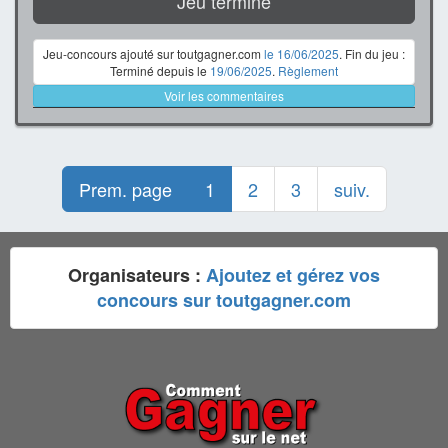
Jeu terminé
Jeu-concours ajouté sur toutgagner.com
le 16/06/2025
. Fin du jeu :
Terminé depuis le
19/06/2025
.
Règlement
Voir les commentaires
Prem. page
1
2
3
suiv.
Organisateurs :
Ajoutez et gérez vos
concours sur toutgagner.com