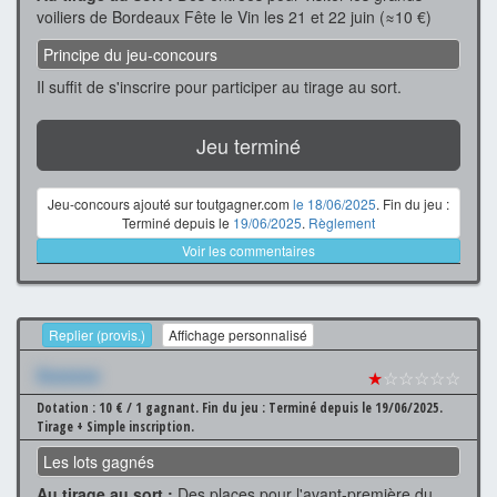
voiliers de Bordeaux Fête le Vin les 21 et 22 juin (≈10 €)
Principe du jeu-concours
Il suffit de s'inscrire pour participer au tirage au sort.
Jeu terminé
Jeu-concours ajouté sur toutgagner.com
le 18/06/2025
. Fin du jeu :
Terminé depuis le
19/06/2025
.
Règlement
Voir les commentaires
Replier (provis.)
Affichage personnalisé
Xxxxxxx
★
☆☆☆☆☆
Dotation : 10 € / 1 gagnant.
Fin du jeu : Terminé depuis le 19/06/2025.
Tirage + Simple inscription.
Les lots gagnés
Au tirage au sort :
Des places pour l'avant-première du