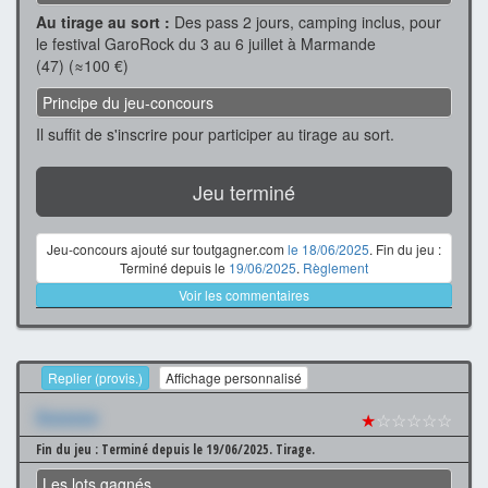
Au tirage au sort :
Des pass 2 jours, camping inclus, pour
le festival GaroRock du 3 au 6 juillet à Marmande
(47) (≈100 €)
Principe du jeu-concours
Il suffit de s'inscrire pour participer au tirage au sort.
Jeu terminé
Jeu-concours ajouté sur toutgagner.com
le 18/06/2025
. Fin du jeu :
Terminé depuis le
19/06/2025
.
Règlement
Voir les commentaires
Replier (provis.)
Affichage personnalisé
Xxxxxxx
★
☆☆☆☆☆
Fin du jeu : Terminé depuis le 19/06/2025.
Tirage.
Les lots gagnés