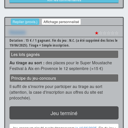
Replier (provis.)
Affichage personnalisé
Xxxxxxx
★
☆☆☆☆☆
Dotation : 15 € / 1 gagnant.
Fin du jeu : N.C. (a été supprimé des listes le
19/06/2025).
Tirage + Simple inscription.
Les lots gagnés
Au tirage au sort :
des places pour le Super Moustache
Festival à Aix-en-Provence le 12 septembre (≈15 €)
Principe du jeu-concours
Il suffit de s'inscrire pour participer au tirage au sort
(attention, la case d'inscription aux offres du site est
précochée).
Jeu terminé
Jeu-concours ajouté sur toutgagner.com
le 16/06/2025
. Fin du jeu :