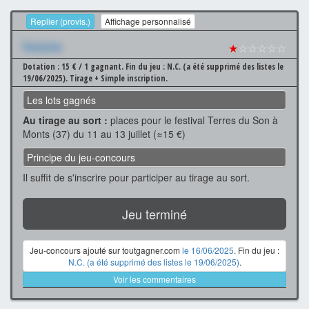
Replier (provis.)
Affichage personnalisé
Xxxxxxx
★
☆☆☆☆☆
Dotation : 15 € / 1 gagnant.
Fin du jeu : N.C. (a été supprimé des listes le
19/06/2025).
Tirage + Simple inscription.
Les lots gagnés
Au tirage au sort :
places pour le festival Terres du Son à
Monts (37) du 11 au 13 juillet (≈15 €)
Principe du jeu-concours
Il suffit de s'inscrire pour participer au tirage au sort.
Jeu terminé
Jeu-concours ajouté sur toutgagner.com
le 16/06/2025
. Fin du jeu :
N.C. (a été supprimé des listes le 19/06/2025)
.
Voir les commentaires