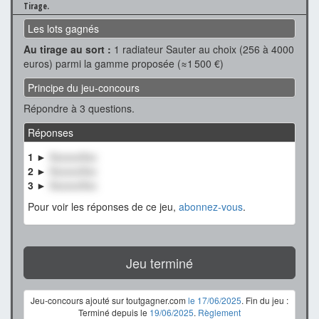
Tirage.
Les lots gagnés
Au tirage au sort :
1 radiateur Sauter au choix (256 à 4000
euros) parmi la gamme proposée (≈1 500 €)
Principe du jeu-concours
Répondre à 3 questions.
Réponses
1 ►
XxxxxxXxx
2 ►
XxxxxxXxx
3 ►
XxxxxxXxx
Pour voir les réponses de ce jeu,
abonnez-vous
.
Jeu terminé
Jeu-concours ajouté sur toutgagner.com
le 17/06/2025
. Fin du jeu :
Terminé depuis le
19/06/2025
.
Règlement