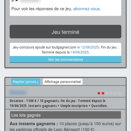
Pour voir les réponses de ce jeu,
abonnez-vous
.
Jeu terminé
Jeu-concours ajouté sur toutgagner.com
le 12/06/2025
. Fin du jeu :
Terminé depuis le
19/06/2025
.
Voir les commentaires
Replier (provis.)
Affichage personnalisé
Xxxxxxx
★★
☆☆☆☆
Dotation : 1 500 € / 10 gagnants.
Fin du jeu : Terminé depuis le
19/06/2025.
Instants gagnants + Simple inscription + Quotidien.
Les lots gagnés
Aux instants gagnants :
10 places (jusqu'à 150 euros) sur
les parkings officiels de Lyon Aéroport (150 €)