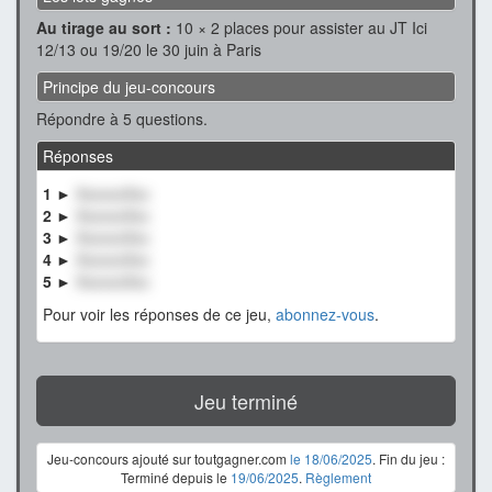
Au tirage au sort :
10 × 2 places pour assister au JT Ici
12/13 ou 19/20 le 30 juin à Paris
Principe du jeu-concours
Répondre à 5 questions.
Réponses
1 ►
XxxxxxXxx
2 ►
XxxxxxXxx
3 ►
XxxxxxXxx
4 ►
XxxxxxXxx
5 ►
XxxxxxXxx
Pour voir les réponses de ce jeu,
abonnez-vous
.
Jeu terminé
Jeu-concours ajouté sur toutgagner.com
le 18/06/2025
. Fin du jeu :
Terminé depuis le
19/06/2025
.
Règlement