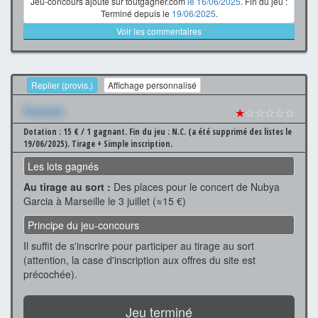
Jeu-concours ajouté sur toutgagner.com
le 16/06/2025
. Fin du jeu :
Terminé depuis le
19/06/2025
.
Voir les commentaires
Replier (provis.)
Affichage personnalisé
Xxxxxxx
★
☆☆☆☆☆
Dotation : 15 € / 1 gagnant.
Fin du jeu : N.C. (a été supprimé des listes le
19/06/2025).
Tirage + Simple inscription.
Les lots gagnés
Au tirage au sort :
Des places pour le concert de Nubya
Garcia à Marseille le 3 juillet (≈15 €)
Principe du jeu-concours
Il suffit de s'inscrire pour participer au tirage au sort
(attention, la case d'inscription aux offres du site est
précochée).
Jeu terminé