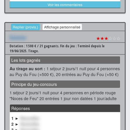
Voir les commentaires
Replier (provis.)
Affichage personnalisé
Xxxxxxx
★★★
☆☆☆
Dotation : 1 500 € / 21 gagnants.
Fin du jeu : Terminé depuis le
19/06/2025.
Tirage.
Les lots gagnés
Au tirage au sort :
1 séjour 2 jours/1 nuit pour 4 personnes
au Puy du Fou (≈500 €), 20 entrées au Puy du Fou (≈50 €)
Principe du jeu-concours
1 séjour 2 jours/1 nuit pour 4 personnes en période rouge
"Noces de Feu" 20 entrées 1 jour non datées 1 jour/adulte
Réponses
1 ►
XxxxxxXxx
2 ►
XxxxxxXxx
3 ►
XxxxxxXxx