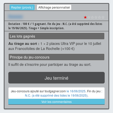
Replier (provis.)
Affichage personnalisé
Xxxxxxx
★
☆☆☆☆☆
Dotation : 100 € / 1 gagnant.
Fin du jeu : N.C. (a été supprimé des listes
le 19/06/2025).
Tirage + Simple inscription.
Les lots gagnés
Au tirage au sort :
1 × 2 places Ultra VIP pour le 10 juillet
aux Francofolies de La Rochelle (≈100 €)
Principe du jeu-concours
Il suffit de s'inscrire pour participer au tirage au sort.
Jeu terminé
Jeu-concours ajouté sur toutgagner.com
le 16/06/2025
. Fin du jeu :
N.C. (a été supprimé des listes le 19/06/2025)
.
Voir les commentaires