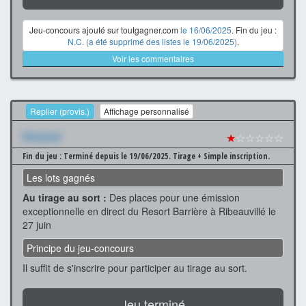
Jeu-concours ajouté sur toutgagner.com
le 16/06/2025
. Fin du jeu :
N.C. (a été supprimé des listes le 19/06/2025)
.
Voir les commentaires
Replier (provis.)
Affichage personnalisé
Xxxxxxx
★
☆☆☆☆☆
Fin du jeu : Terminé depuis le 19/06/2025.
Tirage + Simple inscription.
Les lots gagnés
Au tirage au sort :
Des places pour une émission
exceptionnelle en direct du Resort Barrière à Ribeauvillé le
27 juin
Principe du jeu-concours
Il suffit de s'inscrire pour participer au tirage au sort.
Jeu terminé