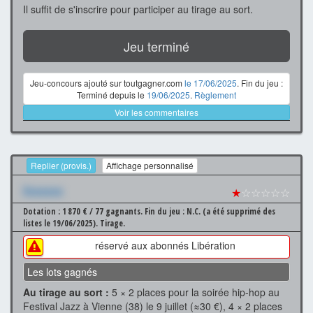
Il suffit de s'inscrire pour participer au tirage au sort.
Jeu terminé
Jeu-concours ajouté sur toutgagner.com
le 17/06/2025
. Fin du jeu :
Terminé depuis le
19/06/2025
.
Règlement
Voir les commentaires
Replier (provis.)
Affichage personnalisé
Xxxxxxx
★
☆☆☆☆☆
Dotation : 1 870 € / 77 gagnants.
Fin du jeu : N.C. (a été supprimé des
listes le 19/06/2025).
Tirage.
réservé aux abonnés Libération
Les lots gagnés
Au tirage au sort :
5 × 2 places pour la soirée hip-hop au
Festival Jazz à Vienne (38) le 9 juillet (≈30 €), 4 × 2 places