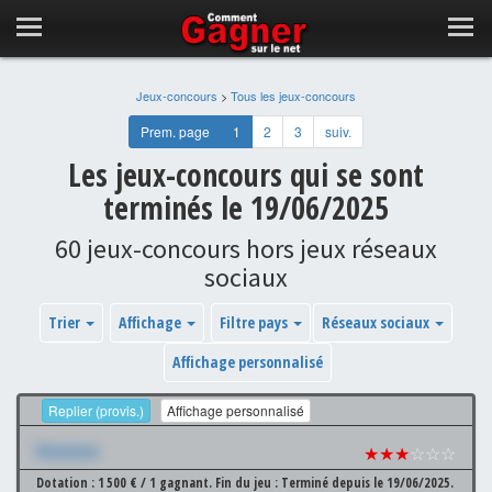
Jeux-concours
>
Tous les jeux-concours
Prem. page
1
2
3
suiv.
Les jeux-concours qui se sont
terminés le 19/06/2025
60 jeux-concours hors jeux réseaux
sociaux
Trier
Affichage
Filtre pays
Réseaux sociaux
Affichage personnalisé
Replier (provis.)
Affichage personnalisé
Xxxxxxx
★★★
☆☆☆
Dotation : 1 500 € / 1 gagnant.
Fin du jeu : Terminé depuis le 19/06/2025.