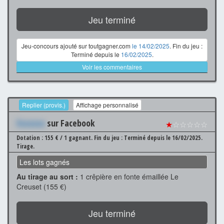
Jeu terminé
Jeu-concours ajouté sur toutgagner.com
le 14/02/2025
. Fin du jeu :
Terminé depuis le
16/02/2025
.
Voir les commentaires
Replier (provis.)
Affichage personnalisé
Xxxxxxx
sur Facebook
★
☆☆☆☆☆
Dotation : 155 € / 1 gagnant.
Fin du jeu : Terminé depuis le 16/02/2025.
Tirage.
Les lots gagnés
Au tirage au sort :
1 crêpière en fonte émaillée Le
Creuset (155 €)
Jeu terminé