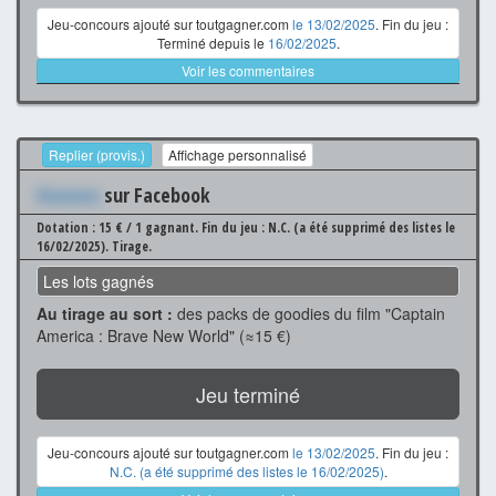
Jeu-concours ajouté sur toutgagner.com
le 13/02/2025
. Fin du jeu :
Terminé depuis le
16/02/2025
.
Voir les commentaires
Replier (provis.)
Affichage personnalisé
Xxxxxxx
sur Facebook
Dotation : 15 € / 1 gagnant.
Fin du jeu : N.C. (a été supprimé des listes le
16/02/2025).
Tirage.
Les lots gagnés
Au tirage au sort :
des packs de goodies du film "Captain
America : Brave New World" (≈15 €)
Jeu terminé
Jeu-concours ajouté sur toutgagner.com
le 13/02/2025
. Fin du jeu :
N.C. (a été supprimé des listes le 16/02/2025)
.