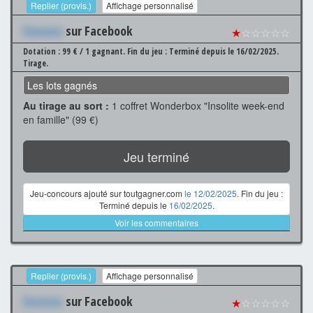
Replier (provis.)
Affichage personnalisé
Xxxxxxx
sur Facebook
★
☆☆☆☆☆
Dotation : 99 € / 1 gagnant.
Fin du jeu : Terminé depuis le 16/02/2025.
Tirage.
Les lots gagnés
Au tirage au sort :
1 coffret Wonderbox "Insolite week-end
en famille" (99 €)
Jeu terminé
Jeu-concours ajouté sur toutgagner.com
le 12/02/2025
. Fin du jeu :
Terminé depuis le
16/02/2025
.
Voir les commentaires
Replier (provis.)
Affichage personnalisé
Xxxxxxx
sur Facebook
★
☆☆☆☆☆