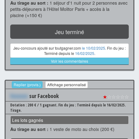
Au tirage au sort :
1 séjour d'1 nuit pour 2 personnes avec
petits-déjeuners à l'Hôtel Molitor Paris + accès à la
piscine (≈150 €)
Jeu terminé
Jeu-concours ajouté sur toutgagner.com
le 10/02/2025
. Fin du jeu :
Terminé depuis le
16/02/2025
.
Voir les commentaires
Replier (provis.)
Affichage personnalisé
Xxxxxxx
sur Facebook
★
☆☆☆☆☆
Dotation : 200 € / 1 gagnant.
Fin du jeu : Terminé depuis le 16/02/2025.
Tirage.
Les lots gagnés
Au tirage au sort :
1 veste de moto au choix (200 €)