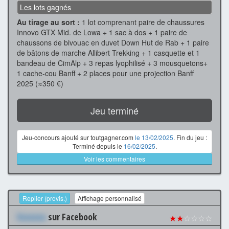
Les lots gagnés
Au tirage au sort :
1 lot comprenant paire de chaussures
Innovo GTX Mid. de Lowa + 1 sac à dos + 1 paire de
chaussons de bivouac en duvet Down Hut de Rab + 1 paire
de bâtons de marche Allibert Trekking + 1 casquette et 1
bandeau de CimAlp + 3 repas lyophilisé + 3 mousquetons+
1 cache-cou Banff + 2 places pour une projection Banff
2025 (≈350 €)
Jeu terminé
Jeu-concours ajouté sur toutgagner.com
le 13/02/2025
. Fin du jeu :
Terminé depuis le
16/02/2025
.
Voir les commentaires
Replier (provis.)
Affichage personnalisé
Xxxxxxx
sur Facebook
★★
☆☆☆☆