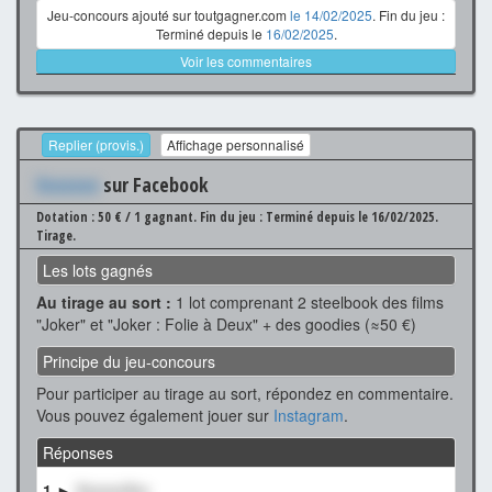
Jeu-concours ajouté sur toutgagner.com
le 14/02/2025
. Fin du jeu :
Terminé depuis le
16/02/2025
.
Voir les commentaires
Replier (provis.)
Affichage personnalisé
Xxxxxxx
sur Facebook
Dotation : 50 € / 1 gagnant.
Fin du jeu : Terminé depuis le 16/02/2025.
Tirage.
Les lots gagnés
Au tirage au sort :
1 lot comprenant 2 steelbook des films
"Joker" et "Joker : Folie à Deux" + des goodies (≈50 €)
Principe du jeu-concours
Pour participer au tirage au sort, répondez en commentaire.
Vous pouvez également jouer sur
Instagram
.
Réponses
1 ►
XxxxxxXxx