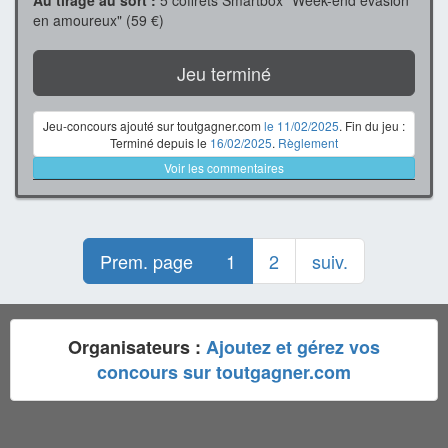
Au tirage au sort :
5 coffrets Smartbox "Week-end évasion
en amoureux" (59 €)
Jeu terminé
Jeu-concours ajouté sur toutgagner.com
le 11/02/2025
. Fin du jeu :
Terminé depuis le
16/02/2025
.
Règlement
Voir les commentaires
Prem. page
1
2
suiv.
Organisateurs :
Ajoutez et gérez vos
concours sur toutgagner.com