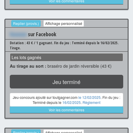
Voir les commentaires
Replier (provis.)
Affichage personnalisé
Xxxxxxx
sur Facebook
Dotation : 43 € / 1 gagnant.
Fin du jeu : Terminé depuis le 16/02/2025.
Tirage.
Les lots gagnés
Au tirage au sort :
braséro de jardin réversible (43 €)
Jeu terminé
Jeu-concours ajouté sur toutgagner.com
le 12/02/2025
. Fin du jeu :
Terminé depuis le
16/02/2025
.
Règlement
Voir les commentaires
Replier (provis.)
Affichage personnalisé