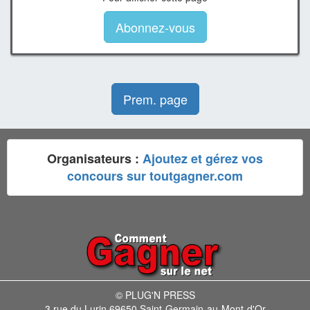
Abonnez-vous
Prem. page
Organisateurs :
Ajoutez et gérez vos
concours sur toutgagner.com
© PLUG'N PRESS
3 rue du Lurin 69650 Saint-Germain-au-Mont-d'Or