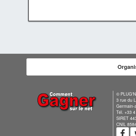
Organi
© PLUG'
3 rue du L
Germain-
Tél. +33 4
SIRET 44
CNIL 858