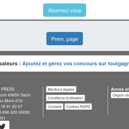
Abonnez-vous
Prem. page
sateurs :
Ajoutez et gérez vos concours sur toutgag
N PRESS
Autres si
Mentions légales
urin 69650 Saint-
Oogolo V
Conditions d'utilisation
au-Mont-d'Or
 78 91 20 57
Contacts
Cookies RGPD
3 696 620 00030
401