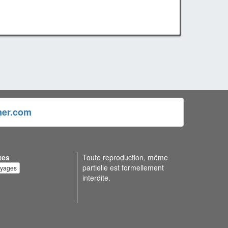
ner.com
tes
Toute reproduction, même
partielle est formellement
oyages
interdite.