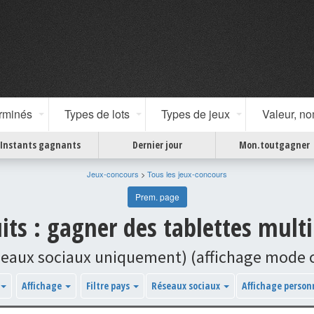
erminés
Types de lots
Types de jeux
Valeur, n
Instants gagnants
Dernier jour
Mon.toutgagner
Jeux-concours
>
Tous les jeux-concours
Prem. page
its : gagner des tablettes multi
seaux sociaux uniquement) (affichage mode
Affichage
Filtre pays
Réseaux sociaux
Affichage person