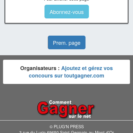
Abonnez-vous
Prem. page
Organisateurs :
Ajoutez et gérez vos
concours sur toutgagner.com
© PLUG'N PRESS
3 rue du Lurin 69650 Saint-Germain-au-Mont-d'Or