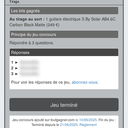
Tirage.
Les lots gagnés
Au tirage au sort :
1 guitare électrique S By Solar AB4.6C
Carbon Black Matte (249 €)
Principe du jeu-concours
Répondre à 3 questions.
Réponses
1 ►
XxxxxxXxx
2 ►
XxxxxxXxx
3 ►
XxxxxxXxx
Pour voir les réponses de ce jeu,
abonnez-vous
.
Jeu terminé
Jeu-concours ajouté sur toutgagner.com
le 10/06/2025
. Fin du jeu :
Terminé depuis le
21/06/2025
.
Règlement