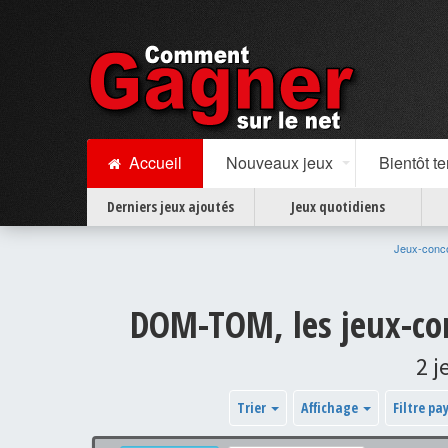
Accueil
Nouveaux jeux
Bientôt t
Derniers jeux ajoutés
Jeux quotidiens
Jeux-conc
DOM-TOM, les jeux-co
2 j
Trier
Affichage
Filtre pa