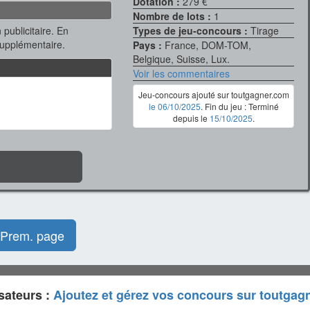
Dotation :
279 €
Nombre de lots :
1
 publicitaire. En
Types de jeu-concours :
Tirage
supplémentaire.
Pays :
France, DOM-TOM,
Belgique, Suisse, Lux.
Voir les commentaires
Jeu-concours ajouté sur toutgagner.com
le 06/10/2025
. Fin du jeu : Terminé
depuis le
15/10/2025
.
Prem. page
sateurs :
Ajoutez et gérez vos concours sur toutgag