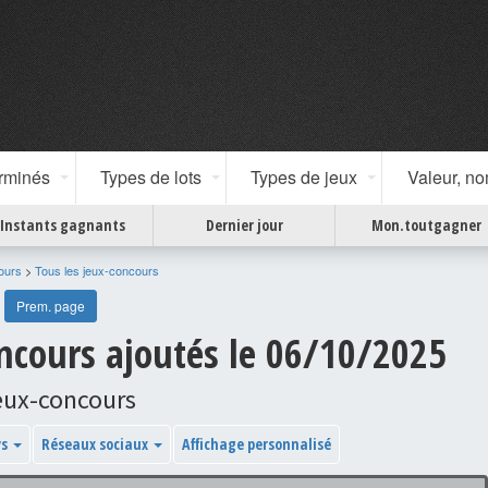
erminés
Types de lots
Types de jeux
Valeur, n
Instants gagnants
Dernier jour
Mon.toutgagner
ours
>
Tous les jeux-concours
Prem. page
ncours ajoutés le 06/10/2025
eux-concours
ys
Réseaux sociaux
Affichage personnalisé