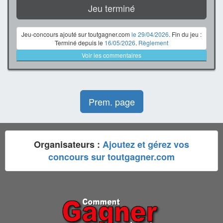
Jeu terminé
Jeu-concours ajouté sur toutgagner.com
le 29/04/2026
. Fin du jeu :
Terminé depuis le
16/05/2026
.
Règlement
Voir les commentaires
Prem. page
Organisateurs :
Ajoutez et gérez vos
concours sur toutgagner.com