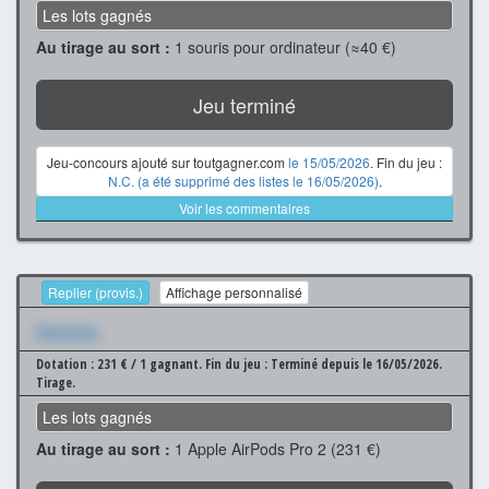
Les lots gagnés
Au tirage au sort :
1 souris pour ordinateur (≈40 €)
Jeu terminé
Jeu-concours ajouté sur toutgagner.com
le 15/05/2026
. Fin du jeu :
N.C. (a été supprimé des listes le 16/05/2026)
.
Voir les commentaires
Replier (provis.)
Affichage personnalisé
Xxxxxxx
Dotation : 231 € / 1 gagnant.
Fin du jeu : Terminé depuis le 16/05/2026.
Tirage.
Les lots gagnés
Au tirage au sort :
1 Apple AirPods Pro 2 (231 €)