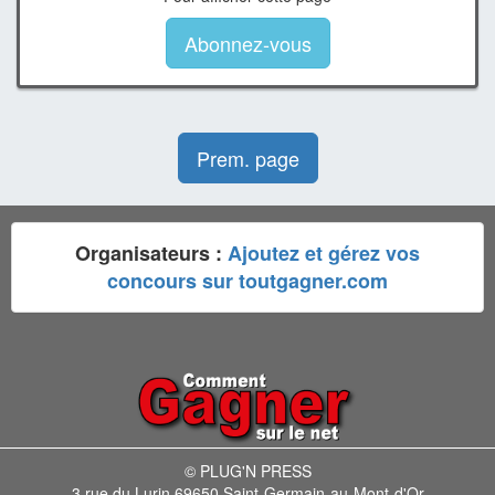
Abonnez-vous
Prem. page
Organisateurs :
Ajoutez et gérez vos
concours sur toutgagner.com
© PLUG'N PRESS
3 rue du Lurin 69650 Saint-Germain-au-Mont-d'Or