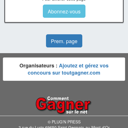
Abonnez-vous
Prem. page
Organisateurs :
Ajoutez et gérez vos
concours sur toutgagner.com
© PLUG'N PRESS
3 rue du Lurin 69650 Saint-Germain-au-Mont-d'Or