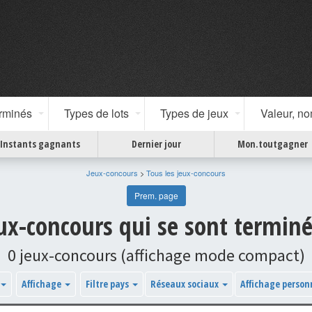
erminés
Types de lots
Types de jeux
Valeur, n
Instants gagnants
Dernier jour
Mon.toutgagner
Jeux-concours
>
Tous les jeux-concours
Prem. page
eux-concours qui se sont termin
0 jeux-concours (affichage mode compact)
Affichage
Filtre pays
Réseaux sociaux
Affichage person