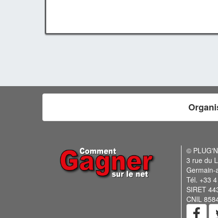
Organi
© PLUG'
3 rue du L
Germain-
Tél. +33 4
SIRET 44
CNIL 858