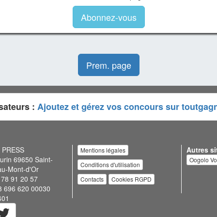
Abonnez-vous
Prem. page
sateurs :
Ajoutez et gérez vos concours sur toutgag
N PRESS
Autres si
Mentions légales
urin 69650 Saint-
Oogolo V
Conditions d'utilisation
au-Mont-d'Or
 78 91 20 57
Contacts
Cookies RGPD
3 696 620 00030
401