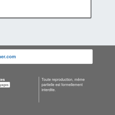
ner.com
tes
Toute reproduction, même
partielle est formellement
oyages
interdite.