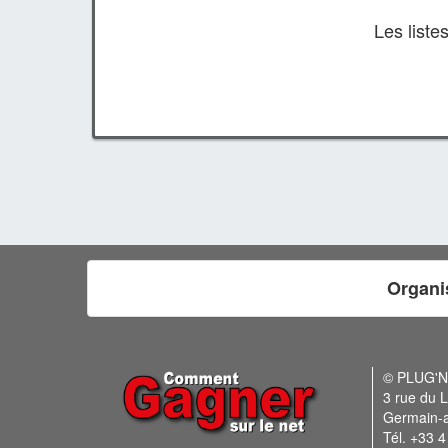
Les list
Organi
© PLUG'
3 rue du L
Germain-
Tél. +33 4