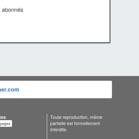
x abonnés
ner.com
tes
Toute reproduction, même
partielle est formellement
oyages
interdite.