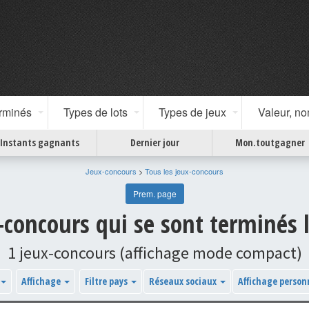
erminés
Types de lots
Types de jeux
Valeur, n
Instants gagnants
Dernier jour
Mon.toutgagner
Jeux-concours
>
Tous les jeux-concours
Prem. page
x-concours qui se sont terminés
1 jeux-concours (affichage mode compact)
Affichage
Filtre pays
Réseaux sociaux
Affichage person