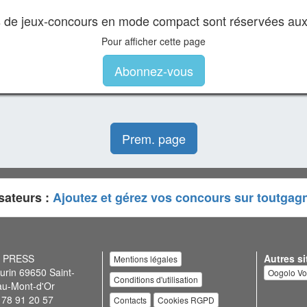
es de jeux-concours en mode compact sont réservées au
Pour afficher cette page
Abonnez-vous
Prem. page
sateurs :
Ajoutez et gérez vos concours sur toutgag
N PRESS
Autres si
Mentions légales
urin 69650 Saint-
Oogolo V
Conditions d'utilisation
au-Mont-d'Or
 78 91 20 57
Contacts
Cookies RGPD