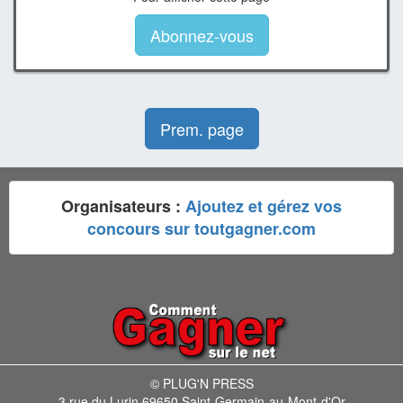
Abonnez-vous
Prem. page
Organisateurs :
Ajoutez et gérez vos
concours sur toutgagner.com
© PLUG'N PRESS
3 rue du Lurin 69650 Saint-Germain-au-Mont-d'Or