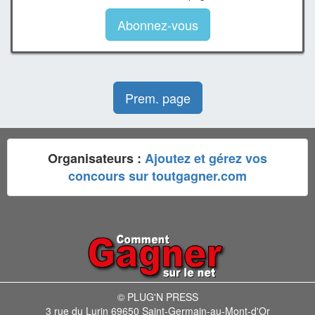
Abonnez-vous
Prem. page
Organisateurs :
Ajoutez et gérez vos
concours sur toutgagner.com
© PLUG'N PRESS
3 rue du Lurin 69650 Saint-Germain-au-Mont-d'Or