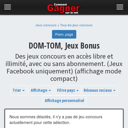
Jeux-concours
>
Tous les jeux-concours
Prem. page
DOM-TOM, Jeux Bonus
Des jeux concours en accès libre et
illimité, avec ou sans abonnement. (Jeux
Facebook uniquement) (affichage mode
compact)
Trier
Affichage
Filtre pays
Réseaux sociaux
Affichage personnalisé
Nous sommes désolés, il n'y a pas de jeu-concours
actuellement pour cette sélection.