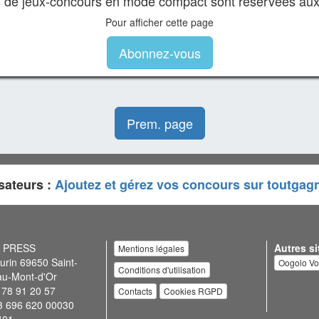
es de jeux-concours en mode compact sont réservées au
Pour afficher cette page
Abonnez-vous
Prem. page
sateurs :
Ajoutez et gérez vos concours sur toutgag
N PRESS
Autres si
Mentions légales
urin 69650 Saint-
Oogolo V
Conditions d'utilisation
au-Mont-d'Or
 78 91 20 57
Contacts
Cookies RGPD
3 696 620 00030