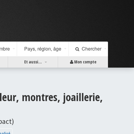
ombre
Pays, région, âge
Chercher
Et aussi...
Mon compte
eur, montres, joaillerie,
pact)
nalisé