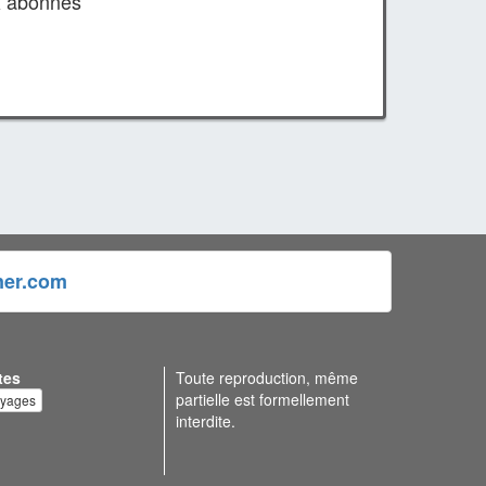
x abonnés
ner.com
tes
Toute reproduction, même
partielle est formellement
oyages
interdite.