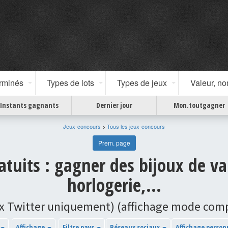
erminés
Types de lots
Types de jeux
Valeur, n
Instants gagnants
Dernier jour
Mon.toutgagner
Jeux-concours
>
Tous les jeux-concours
Prem. page
atuits : gagner des bijoux de val
horlogerie,...
x Twitter uniquement) (affichage mode com
Affichage
Filtre pays
Réseaux sociaux
Affichage person