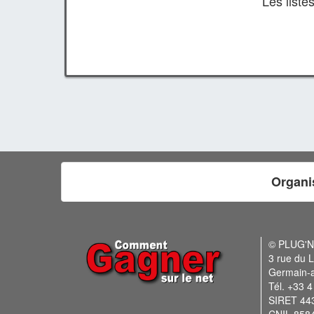
Les list
Organi
© PLUG'
3 rue du L
Germain-
Tél. +33 4
SIRET 44