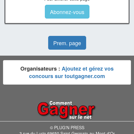
Abonnez-vous
Prem. page
Organisateurs :
Ajoutez et gérez vos
concours sur toutgagner.com
© PLUG'N PRESS
3 rue du Lurin 69650 Saint-Germain-au-Mont-d'Or