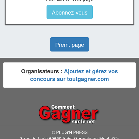
Abonnez-vous
Prem. page
Organisateurs :
Ajoutez et gérez vos
concours sur toutgagner.com
© PLUG'N PRESS
3 rue du Lurin 69650 Saint-Germain-au-Mont-d'Or