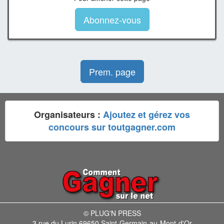
Abonnez-vous
Prem. page
Organisateurs :
Ajoutez et gérez vos
concours sur toutgagner.com
© PLUG'N PRESS
3 rue du Lurin 69650 Saint-Germain-au-Mont-d'Or