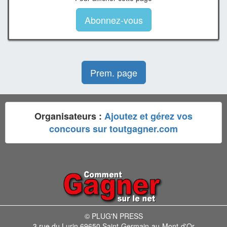
Abonnez-vous
Prem. page
Organisateurs :
Ajoutez et gérez vos
concours sur toutgagner.com
© PLUG'N PRESS
3 rue du Lurin 69650 Saint-Germain-au-Mont-d'Or