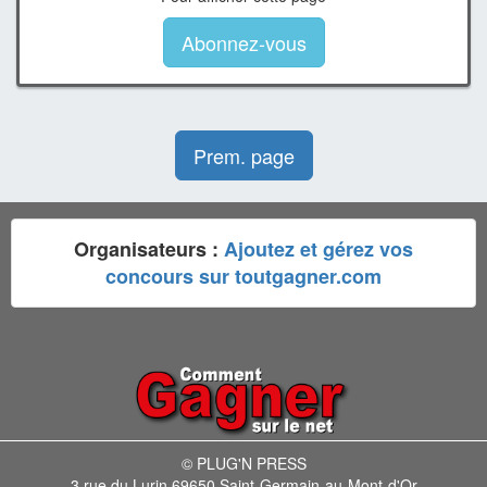
Abonnez-vous
Prem. page
Organisateurs :
Ajoutez et gérez vos
concours sur toutgagner.com
© PLUG'N PRESS
3 rue du Lurin 69650 Saint-Germain-au-Mont-d'Or