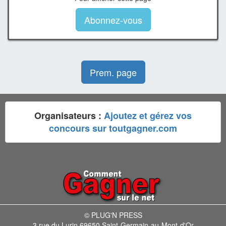
Abonnez-vous
Prem. page
Organisateurs :
Ajoutez et gérez vos
concours sur toutgagner.com
© PLUG'N PRESS
3 rue du Lurin 69650 Saint-Germain-au-Mont-d'Or