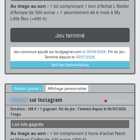
Au tirage au sort :
1 lot comprenant 1 bon d'Achat L'Atelier
d'Amaya de 300 euros + 1 abonnement de 6 mois à My
Little Box (≈450 €)
Jeu terminé
Jeu-concours ajouté sur toutgagner.com
le 30/06/2026
. Fin du jeu :
Terminé depuis le
05/07/2026
.
Voir les commentaires
Replier (provis.)
Affichage personnalisé
Xxxxxxx
sur Instagram
★
☆☆☆☆☆
Dotation : 200 € / 1 gagnant.
Fin du jeu : Terminé depuis le 05/07/2026.
Tirage.
Les lots gagnés
Au tirage au sort :
1 lot comprenant 2 bons d'achat Nach
et Maison Colibri de 100 euros (200 €)