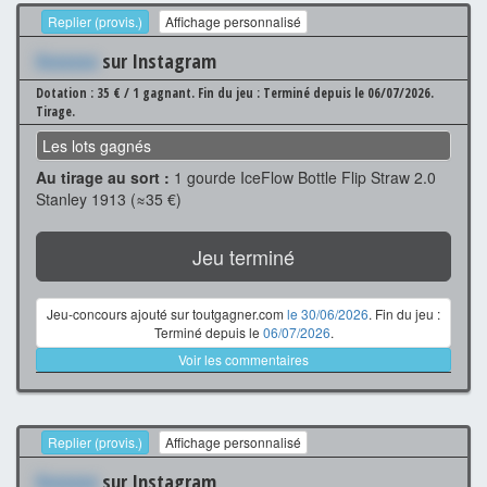
Replier (provis.)
Affichage personnalisé
Xxxxxxx
sur Instagram
Dotation : 35 € / 1 gagnant.
Fin du jeu : Terminé depuis le 06/07/2026.
Tirage.
Les lots gagnés
Au tirage au sort :
1 gourde IceFlow Bottle Flip Straw 2.0
Stanley 1913 (≈35 €)
Jeu terminé
Jeu-concours ajouté sur toutgagner.com
le 30/06/2026
. Fin du jeu :
Terminé depuis le
06/07/2026
.
Voir les commentaires
Replier (provis.)
Affichage personnalisé
Xxxxxxx
sur Instagram