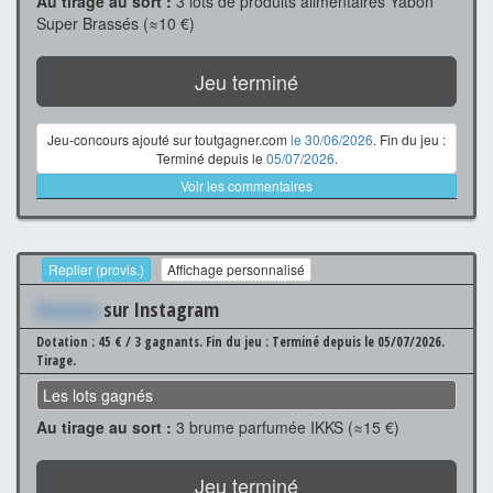
Au tirage au sort :
3 lots de produits alimentaires Yabon
Super Brassés (≈10 €)
Jeu terminé
Jeu-concours ajouté sur toutgagner.com
le 30/06/2026
. Fin du jeu :
Terminé depuis le
05/07/2026
.
Voir les commentaires
Replier (provis.)
Affichage personnalisé
Xxxxxxx
sur Instagram
Dotation : 45 € / 3 gagnants.
Fin du jeu : Terminé depuis le 05/07/2026.
Tirage.
Les lots gagnés
Au tirage au sort :
3 brume parfumée IKKS (≈15 €)
Jeu terminé