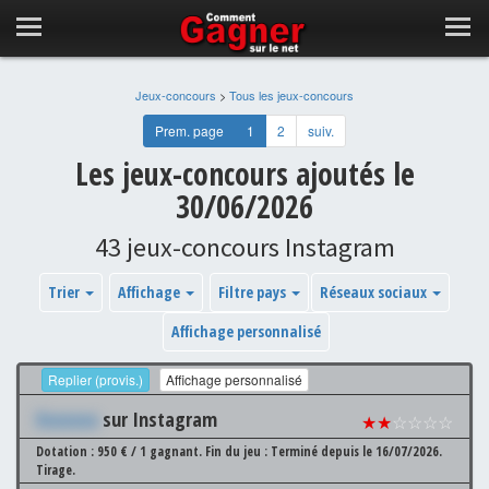
Jeux-concours
>
Tous les jeux-concours
Prem. page
1
2
suiv.
Les jeux-concours ajoutés le
30/06/2026
43 jeux-concours Instagram
Trier
Affichage
Filtre pays
Réseaux sociaux
Affichage personnalisé
Replier (provis.)
Affichage personnalisé
Xxxxxxx
sur Instagram
★★
☆☆☆☆
Dotation : 950 € / 1 gagnant.
Fin du jeu : Terminé depuis le 16/07/2026.
Tirage.