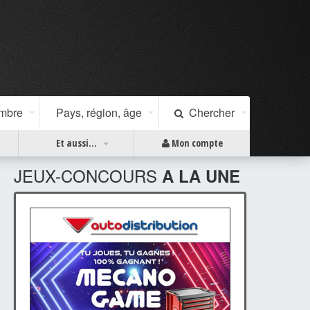
ombre
Pays, région, âge
Chercher
Et aussi...
Mon compte
JEUX-CONCOURS
A LA UNE