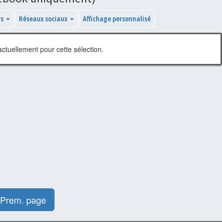
ys
Réseaux sociaux
Affichage personnalisé
ctuellement pour cette sélection.
Prem. page