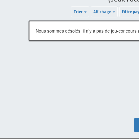
Trier
Affichage
Filtre pa
Nous sommes désolés, il n'y a pas de jeu-concours a