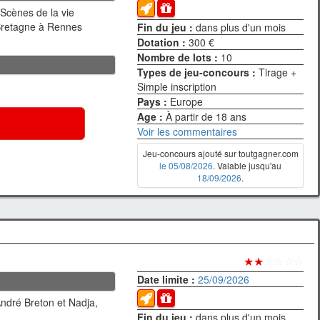
"Scènes de la vie
 Bretagne à Rennes
Fin du jeu :
dans plus d'un mois
Dotation :
300 €
Nombre de lots :
10
Types de jeu-concours :
Tirage +
Simple inscription
Pays :
Europe
Age :
À partir de 18 ans
Voir les commentaires
Jeu-concours ajouté sur toutgagner.com
le 05/08/2026
. Valable jusqu'au
18/09/2026
.
★★
☆☆☆☆
Date limite :
25/09/2026
André Breton et Nadja,
Fin du jeu :
dans plus d'un mois