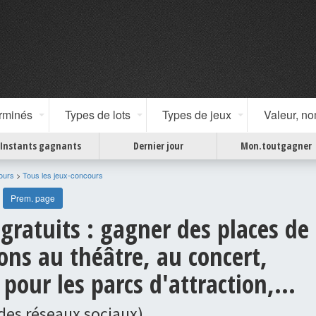
erminés
Types de lots
Types de jeux
Valeur, n
Instants gagnants
Dernier jour
Mon.toutgagner
ours
>
Tous les jeux-concours
Prem. page
gratuits : gagner des places de
ons au théâtre, au concert,
pour les parcs d'attraction,...
 des réseaux sociaux)