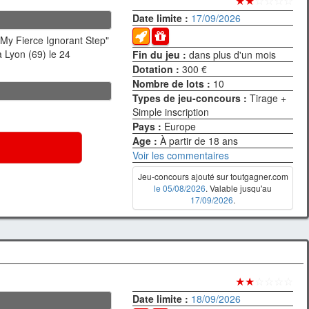
★★
☆☆☆☆
Date limite :
17/09/2026
"My Fierce Ignorant Step"
 Lyon (69) le 24
Fin du jeu :
dans plus d'un mois
Dotation :
300 €
Nombre de lots :
10
Types de jeu-concours :
Tirage +
Simple inscription
Pays :
Europe
Age :
À partir de 18 ans
Voir les commentaires
Jeu-concours ajouté sur toutgagner.com
le 05/08/2026
. Valable jusqu'au
17/09/2026
.
★★
☆☆☆☆
Date limite :
18/09/2026