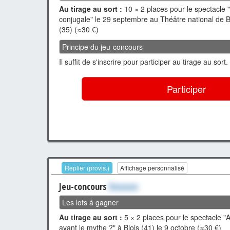
Au tirage au sort :
10 × 2 places pour le spectacle 
conjugale" le 29 septembre au Théâtre national de
(35) (≈30 €)
Principe du jeu-concours
Il suffit de s'inscrire pour participer au tirage au sort.
Participer
Replier (provis.)
Affichage personnalisé
Jeu-concours
Xxxxxxx
Les lots à gagner
Au tirage au sort :
5 × 2 places pour le spectacle "
avant le mythe ?" à Blois (41) le 9 octobre (≈30 €)