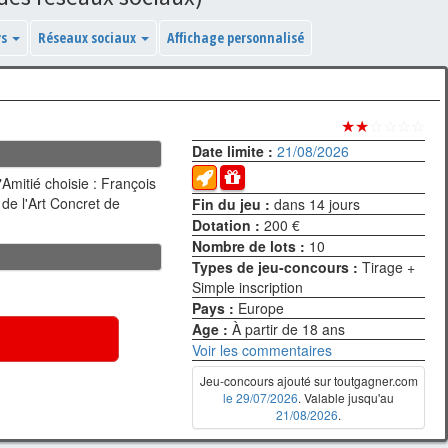
ys
Réseaux sociaux
Affichage personnalisé
★★
☆☆☆☆
Date limite :
21/08/2026
"Amitié choisie : François
 de l'Art Concret de
Fin du jeu :
dans 14 jours
Dotation :
200 €
Nombre de lots :
10
Types de jeu-concours :
Tirage +
Simple inscription
Pays :
Europe
Age :
À partir de 18 ans
Voir les commentaires
Jeu-concours ajouté sur toutgagner.com
le 29/07/2026
. Valable jusqu'au
21/08/2026
.