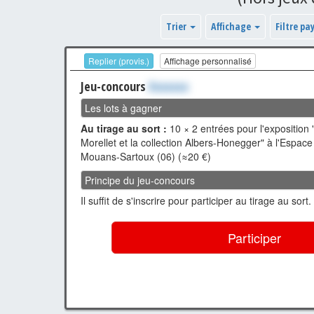
Trier
Affichage
Filtre pa
Replier (provis.)
Affichage personnalisé
Jeu-concours
Xxxxxxx
Les lots à gagner
Au tirage au sort :
10 × 2 entrées pour l'exposition 
Morellet et la collection Albers-Honegger" à l'Espace
Mouans-Sartoux (06) (≈20 €)
Principe du jeu-concours
Il suffit de s'inscrire pour participer au tirage au sort.
Participer