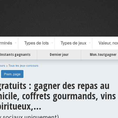
erminés
Types de lots
Types de jeux
Valeur, n
Instants gagnants
Dernier jour
Mon.toutgagner
ours
>
Tous les jeux-concours
Prem. page
gratuits : gagner des repas au
icile, coffrets gourmands, vins
piritueux,...
x sociaux uniquement)