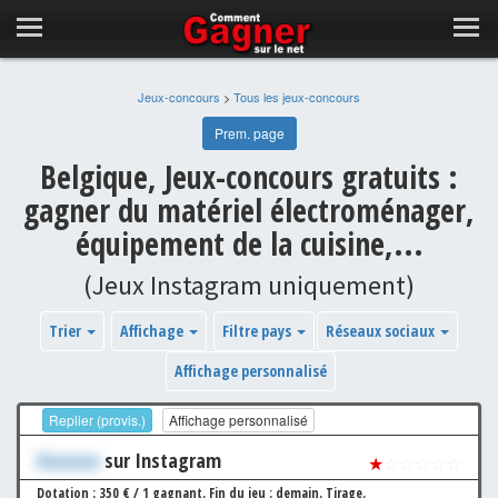
Jeux-concours
>
Tous les jeux-concours
Prem. page
Belgique, Jeux-concours gratuits :
gagner du matériel électroménager,
équipement de la cuisine,...
(Jeux Instagram uniquement)
Trier
Affichage
Filtre pays
Réseaux sociaux
Affichage personnalisé
Replier (provis.)
Affichage personnalisé
Xxxxxxx
sur Instagram
★
☆☆☆☆☆
Dotation : 350 € / 1 gagnant.
Fin du jeu : demain.
Tirage.