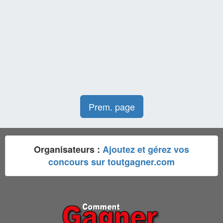
Prem. page
Organisateurs :
Ajoutez et gérez vos
concours sur toutgagner.com