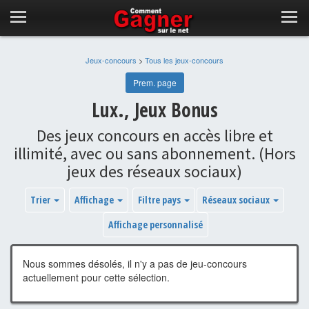
Jeux-concours
>
Tous les jeux-concours
Prem. page
Lux., Jeux Bonus
Des jeux concours en accès libre et
illimité, avec ou sans abonnement. (Hors
jeux des réseaux sociaux)
Trier
Affichage
Filtre pays
Réseaux sociaux
Affichage personnalisé
Nous sommes désolés, il n'y a pas de jeu-concours
actuellement pour cette sélection.